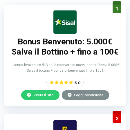
1
Bonus Benvenuto: 5.000€
Salva il Bottino + fino a 100€
Il bonus benvenuto di Sisal è riservato ai nuovi iscritti. Ricevi 5.000€
Salva il bottino + bonus di benvenuto fino a 100€
5.0
Visita il Sito
Leggi recensione
2