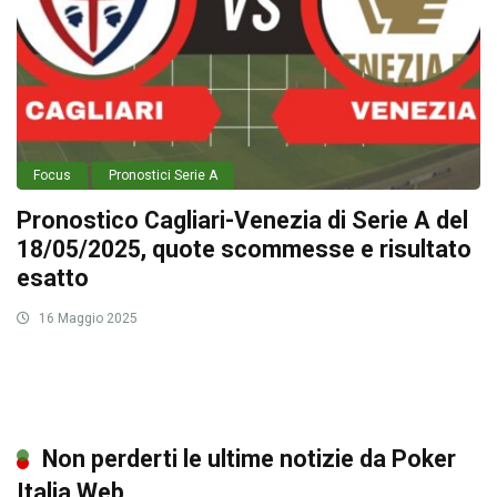
Focus
Pronostici Serie A
Pronostico Cagliari-Venezia di Serie A del
18/05/2025, quote scommesse e risultato
esatto
16 Maggio 2025
Non perderti le ultime notizie da Poker
Italia Web