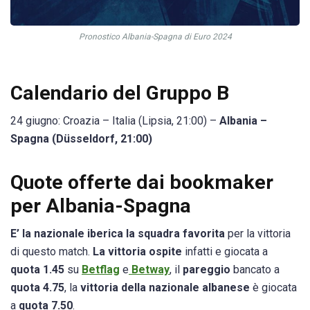
Pronostico Albania-Spagna di Euro 2024
Calendario del Gruppo B
24 giugno: Croazia – Italia (Lipsia, 21:00) –
Albania –
Spagna (Düsseldorf, 21:00)
Quote offerte dai bookmaker
per Albania-Spagna
E’ la nazionale iberica la squadra favorita
per la vittoria
di questo match.
La vittoria ospite
infatti e giocata a
quota 1.45
su
Betflag
e
Betway
, il
pareggio
bancato a
quota 4.75
, la
vittoria della nazionale albanese
è giocata
a
quota 7.50
.