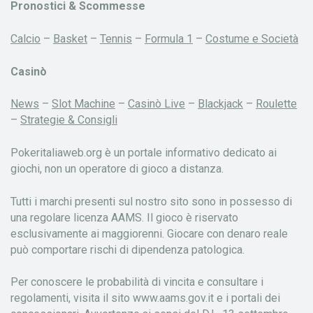
Pronostici & Scommesse
Calcio
–
Basket
–
Tennis
–
Formula 1
–
Costume e Società
Casinò
News
–
Slot Machine
–
Casinò Live
–
Blackjack
–
Roulette
–
Strategie & Consigli
Pokeritaliaweb.org è un portale informativo dedicato ai
giochi, non un operatore di gioco a distanza.
Tutti i marchi presenti sul nostro sito sono in possesso di
una regolare licenza AAMS. Il gioco è riservato
esclusivamente ai maggiorenni. Giocare con denaro reale
può comportare rischi di dipendenza patologica.
Per conoscere le probabilità di vincita e consultare i
regolamenti, visita il sito www.aams.gov.it e i portali dei