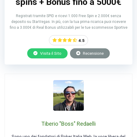
spins + Bonus fino a 5000€
Registrati tramite SPID e ricevi 1.000 Free Spin e 2.000€ senza
deposito su StarVegas. In più, con la tua prima ricarica puoi ricevere
fino a 3.000€ di Real Bonus utilizzabili per le tue scommesse Sportive
4.5
Visita il Sito
Recensione
Tiberio "Boss" Redaelli
Sono uno dei fondatori di Poker Italia Web, la voce libera del