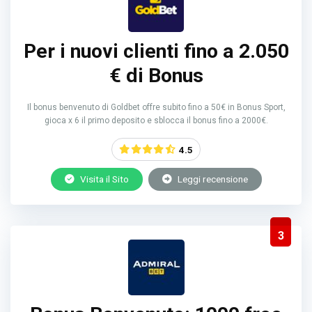
Per i nuovi clienti fino a 2.050
€ di Bonus
Il bonus benvenuto di Goldbet offre subito fino a 50€ in Bonus Sport,
gioca x 6 il primo deposito e sblocca il bonus fino a 2000€.
4.5
Visita il Sito
Leggi recensione
3