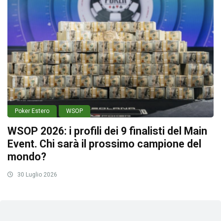
Poker Estero
WSOP
WSOP 2026: i profili dei 9 finalisti del Main
Event. Chi sarà il prossimo campione del
mondo?
30 Luglio 2026