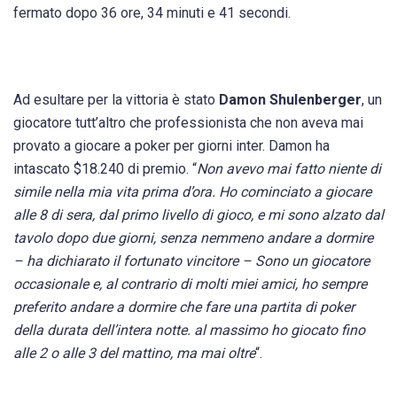
fermato dopo 36 ore, 34 minuti e 41 secondi.
Ad esultare per la vittoria è stato
Damon Shulenberger
, un
giocatore tutt’altro che professionista che non aveva mai
provato a giocare a poker per giorni inter. Damon ha
intascato $18.240 di premio. “
Non avevo mai fatto niente di
simile nella mia vita prima d’ora. Ho cominciato a giocare
alle 8 di sera, dal primo livello di gioco, e mi sono alzato dal
tavolo dopo due giorni, senza nemmeno andare a dormire
– ha dichiarato il fortunato vincitore – Sono un giocatore
occasionale e, al contrario di molti miei amici, ho sempre
preferito andare a dormire che fare una partita di poker
della durata dell’intera notte. al massimo ho giocato fino
alle 2 o alle 3 del mattino, ma mai oltre
“.