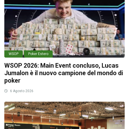
WSOP
Poker Estero
WSOP 2026: Main Event concluso, Lucas
Jumalon è il nuovo campione del mondo di
poker
6 Agosto 2026