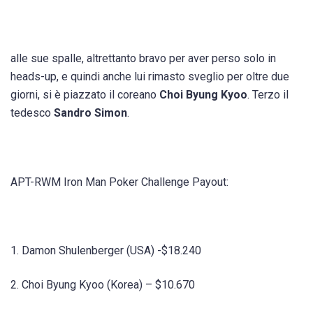
alle sue spalle, altrettanto bravo per aver perso solo in
heads-up, e quindi anche lui rimasto sveglio per oltre due
giorni, si è piazzato il coreano
Choi Byung Kyoo
. Terzo il
tedesco
Sandro Simon
.
APT-RWM Iron Man Poker Challenge Payout:
1. Damon Shulenberger (USA) -$18.240
2. Choi Byung Kyoo (Korea) – $10.670