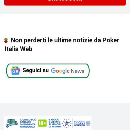
Non perderti le ultime notizie da Poker
Italia Web