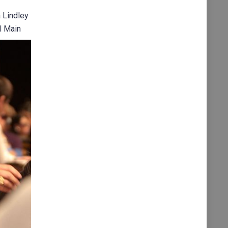
 Lindley
l Main