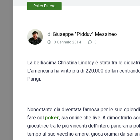
Poker Estero
di
Giuseppe "Pidduv" Messineo
3 Gennaio 2014
0
La bellissima Christina Lindley è stata tra le giocat
L’americana ha vinto più di 220.000 dollari centran
Parigi.
Nonostante sia diventata famosa per le sue splend
fare col
poker
, sia online che live. A dimostrarlo son
giocatrice tra le più vincenti dell’intero panorama p
tempo al suo vecchio amore, gioca oramai da sei a