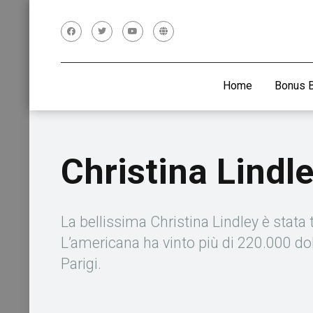
Home
Bonus 
Christina Lindle
La bellissima Christina Lindley è stata 
L’americana ha vinto più di 220.000 do
Parigi.