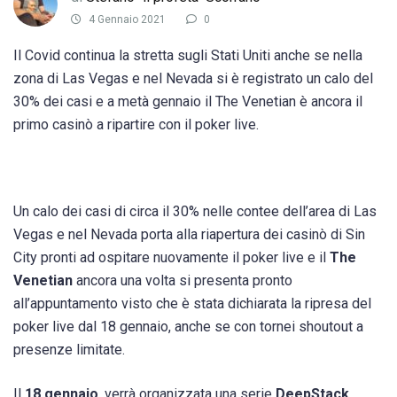
4 Gennaio 2021
0
Il Covid continua la stretta sugli Stati Uniti anche se nella
zona di Las Vegas e nel Nevada si è registrato un calo del
30% dei casi e a metà gennaio il The Venetian è ancora il
primo casinò a ripartire con il poker live.
Un calo dei casi di circa il 30% nelle contee dell’area di Las
Vegas e nel Nevada porta alla riapertura dei casinò di Sin
City pronti ad ospitare nuovamente il poker live e il
The
Venetian
ancora una volta si presenta pronto
all’appuntamento visto che è stata dichiarata la ripresa del
poker live dal 18 gennaio, anche se con tornei shoutout a
presenze limitate.
Il
18 gennaio
, verrà organizzata una serie
DeepStack