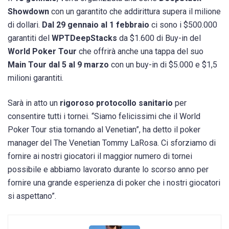
Showdown
con un garantito che addirittura supera il milione
di dollari.
Dal 29 gennaio al 1 febbraio
ci sono i $500.000
garantiti del
WPTDeepStacks
da $1.600 di Buy-in del
World Poker Tour
che offrirà anche una tappa del suo
Main Tour dal 5 al 9 marzo
con un buy-in di $5.000 e $1,5
milioni garantiti.
Sarà in atto un
rigoroso protocollo sanitario
per
consentire tutti i tornei. “Siamo felicissimi che il World
Poker Tour stia tornando al Venetian”, ha detto il poker
manager del The Venetian Tommy LaRosa. Ci sforziamo di
fornire ai nostri giocatori il maggior numero di tornei
possibile e abbiamo lavorato durante lo scorso anno per
fornire una grande esperienza di poker che i nostri giocatori
si aspettano”.