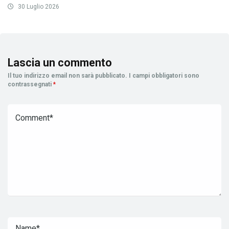
30 Luglio 2026
Lascia un commento
Il tuo indirizzo email non sarà pubblicato.
I campi obbligatori sono
contrassegnati
*