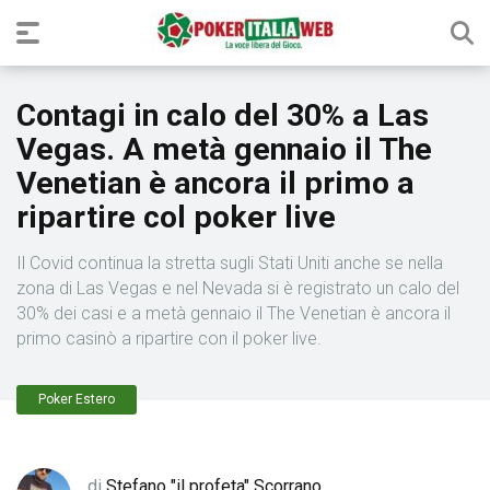
Contagi in calo del 30% a Las
Vegas. A metà gennaio il The
Venetian è ancora il primo a
ripartire col poker live
Il Covid continua la stretta sugli Stati Uniti anche se nella
zona di Las Vegas e nel Nevada si è registrato un calo del
30% dei casi e a metà gennaio il The Venetian è ancora il
primo casinò a ripartire con il poker live.
Poker Estero
di
Stefano "il profeta" Scorrano