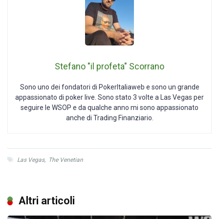
Stefano "il profeta" Scorrano
Sono uno dei fondatori di PokerItaliaweb e sono un grande
appassionato di poker live. Sono stato 3 volte a Las Vegas per
seguire le WSOP e da qualche anno mi sono appassionato
anche di Trading Finanziario.
Las Vegas
,
The Venetian
Altri articoli