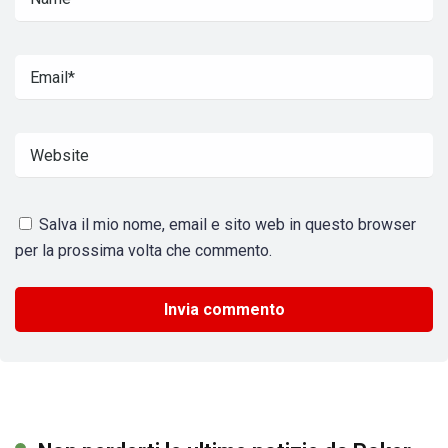
Salva il mio nome, email e sito web in questo browser
per la prossima volta che commento.