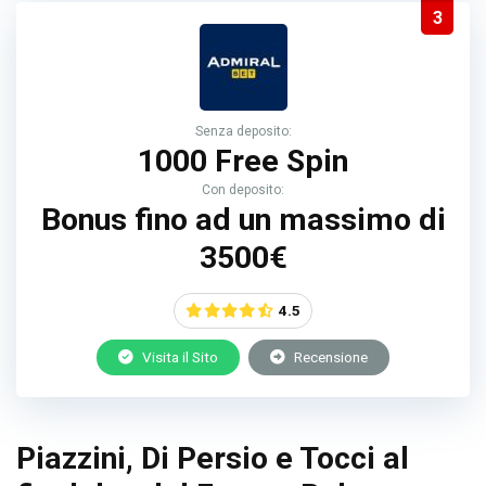
3
Senza deposito:
1000 Free Spin
Con deposito:
Bonus fino ad un massimo di
3500€
4.5
Visita il Sito
Recensione
Piazzini, Di Persio e Tocci al