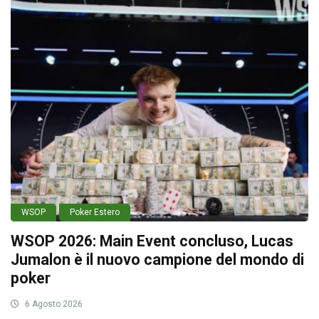
WSOP
Poker Estero
WSOP 2026: Main Event concluso, Lucas
Jumalon è il nuovo campione del mondo di
poker
6 Agosto 2026