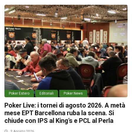
Poker Estero
Editoriali
Poker News
Poker Live: i tornei di agosto 2026. A metà
mese EPT Barcellona ruba la scena. Si
chiude con IPS al King’s e PCL al Perla
3 Agosto 2026