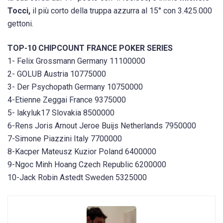
Tocci,
il più corto della truppa azzurra al 15° con 3.425.000
gettoni.
TOP-10 CHIPCOUNT FRANCE POKER SERIES
1- Felix Grossmann Germany 11100000
2- GOLUB Austria 10775000
3- Der Psychopath Germany 10750000
4-Etienne Zeggai France 9375000
5- lakyluk17 Slovakia 8500000
6-Rens Joris Arnout Jeroe Buijs Netherlands 7950000
7-Simone Piazzini Italy 7700000
8-Kacper Mateusz Kuzior Poland 6400000
9-Ngoc Minh Hoang Czech Republic 6200000
10-Jack Robin Astedt Sweden 5325000