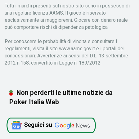
Tutti i marchi presenti sul nostro sito sono in possesso di
una regolare licenza AAMS. Il gioco è riservato
esclusivamente ai maggiorenni. Giocare con denaro reale
può comportare rischi di dipendenza patologica.
Per conoscere le probabilità di vincita e consultare i
regolamenti, visita il sito www.aams.gov.it e i portali dei
concessionari. Avvertenze ai sensi del D.L. 13 settembre
2012 n.158, convertito in Legge n. 189/2012.
Non perderti le ultime notizie da
Poker Italia Web