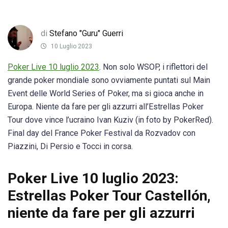
di
Stefano "Guru" Guerri
10 Luglio 2023
Poker Live 10 luglio 2023
. Non solo WSOP, i riflettori del
grande poker mondiale sono ovviamente puntati sul Main
Event delle World Series of Poker, ma si gioca anche in
Europa. Niente da fare per gli azzurri all’Estrellas Poker
Tour dove vince l’ucraino Ivan Kuziv (in foto by PokerRed).
Final day del France Poker Festival da Rozvadov con
Piazzini, Di Persio e Tocci in corsa.
Poker Live 10 luglio 2023:
Estrellas Poker Tour Castellón,
niente da fare per gli azzurri