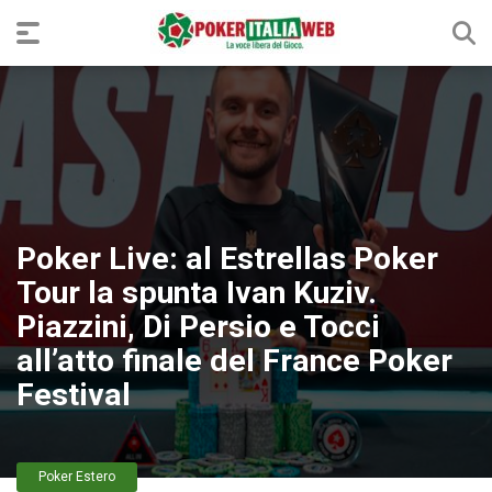
Poker Live: al Estrellas Poker
Tour la spunta Ivan Kuziv.
Piazzini, Di Persio e Tocci
all’atto finale del France Poker
Festival
Poker Estero