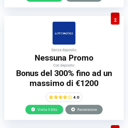
2
Senza deposito:
Nessuna Promo
Con deposito:
Bonus del 300% fino ad un
massimo di €1200
4.0
Visita il Sito
Recensione