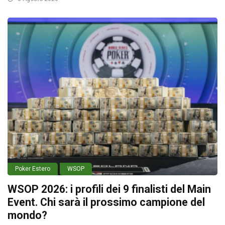
Poker Estero
WSOP
WSOP 2026: i profili dei 9 finalisti del Main
Event. Chi sarà il prossimo campione del
mondo?