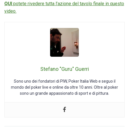
QUI
potete rivedere tutta l’azione del tavolo finale in questo
video.
Stefano "Guru" Guerri
Sono uno dei fondatori di PIW, Poker Italia Web e seguo il
mondo del poker live e online da oltre 10 anni. Oltre al poker
sono un grande appassionato di sport e di pittura.