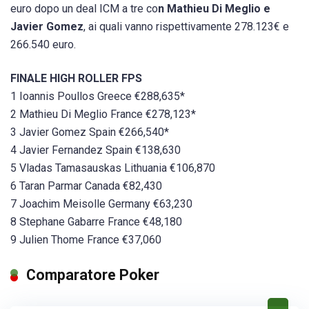
euro dopo un deal ICM a tre co
n Mathieu Di Meglio e
Javier Gomez
, ai quali vanno rispettivamente 278.123€ e
266.540 euro.
FINALE HIGH ROLLER FPS
1 Ioannis Poullos Greece €288,635*
2 Mathieu Di Meglio France €278,123*
3 Javier Gomez Spain €266,540*
4 Javier Fernandez Spain €138,630
5 Vladas Tamasauskas Lithuania €106,870
6 Taran Parmar Canada €82,430
7 Joachim Meisolle Germany €63,230
8 Stephane Gabarre France €48,180
9 Julien Thome France €37,060
Comparatore Poker