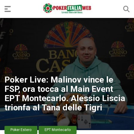
Poker Live: Malinov vince le
FSP, ora tocca al Main Event
EPT Montecarlo. Alessio Liscia
trionfa al Tana delle Tigri
Poker Estero
EPT Montecarlo