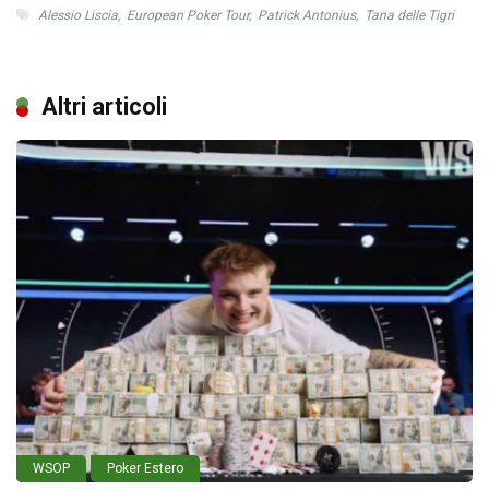
Alessio Liscia
,
European Poker Tour
,
Patrick Antonius
,
Tana delle Tigri
Altri articoli
WSOP
Poker Estero