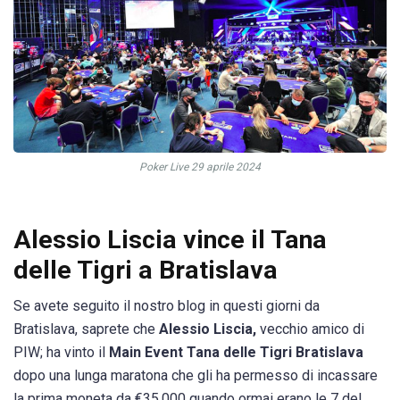
Poker Live 29 aprile 2024
Alessio Liscia vince il Tana
delle Tigri a Bratislava
Se avete seguito il nostro blog in questi giorni da
Bratislava, saprete che
Alessio Liscia,
vecchio amico di
PIW; ha vinto il
Main Event Tana delle Tigri Bratislava
dopo una lunga maratona che gli ha permesso di incassare
la prima moneta da €35.000 quando ormai erano le 7 del