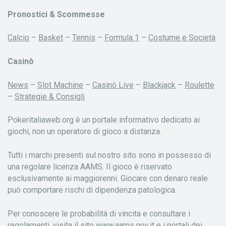
Pronostici & Scommesse
Calcio
–
Basket
–
Tennis
–
Formula 1
–
Costume e Società
Casinò
News
–
Slot Machine
–
Casinò Live
–
Blackjack
–
Roulette
–
Strategie & Consigli
Pokeritaliaweb.org è un portale informativo dedicato ai
giochi, non un operatore di gioco a distanza.
Tutti i marchi presenti sul nostro sito sono in possesso di
una regolare licenza AAMS. Il gioco è riservato
esclusivamente ai maggiorenni. Giocare con denaro reale
può comportare rischi di dipendenza patologica.
Per conoscere le probabilità di vincita e consultare i
regolamenti, visita il sito www.aams.gov.it e i portali dei