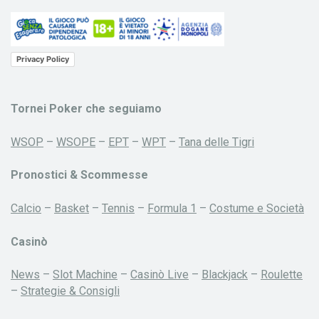
Privacy Policy
Tornei Poker che seguiamo
WSOP
–
WSOPE
–
EPT
–
WPT
–
Tana delle Tigri
Pronostici & Scommesse
Calcio
–
Basket
–
Tennis
–
Formula 1
–
Costume e Società
Casinò
News
–
Slot Machine
–
Casinò Live
–
Blackjack
–
Roulette
–
Strategie & Consigli