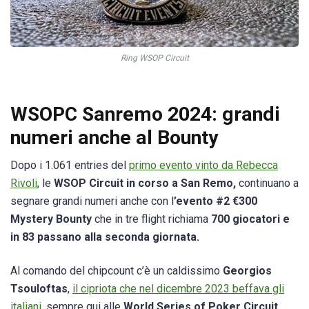
Ring WSOP Circuit
WSOPC Sanremo 2024: grandi
numeri anche al Bounty
Dopo i 1.061 entries del
primo evento vinto da Rebecca
Rivoli
, le
WSOP Circuit in corso a San Remo,
continuano a
segnare grandi numeri anche con l
’evento #2 €300
Mystery Bounty
che in tre flight richiama
700 giocatori e
in 83 passano alla seconda giornata.
Al comando del chipcount c’è un caldissimo
Georgios
Tsouloftas
,
il cipriota che nel dicembre 2023 beffava gli
italiani
, sempre qui alle
World Series of Poker Circuit