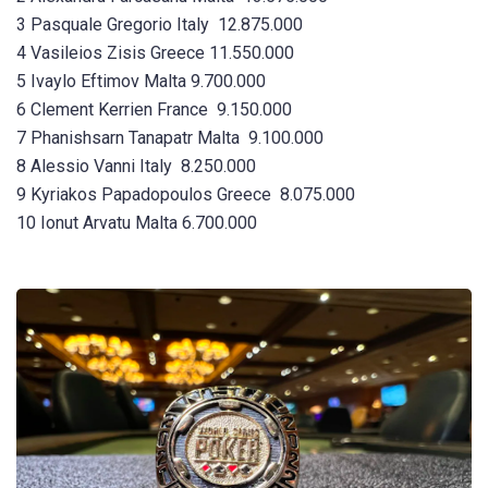
3 Pasquale Gregorio Italy 12.875.000
4 Vasileios Zisis Greece 11.550.000
5 Ivaylo Eftimov Malta 9.700.000
6 Clement Kerrien France 9.150.000
7 Phanishsarn Tanapatr Malta 9.100.000
8 Alessio Vanni Italy 8.250.000
9 Kyriakos Papadopoulos Greece 8.075.000
10 Ionut Arvatu Malta 6.700.000