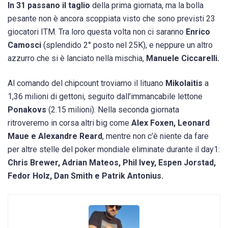
In 31 passano il taglio
della prima giornata, ma la bolla
pesante non è ancora scoppiata visto che sono previsti 23
giocatori ITM. Tra loro questa volta non ci saranno
Enrico
Camosci
(splendido 2° posto nel 25K), e neppure un altro
azzurro che si è lanciato nella mischia,
Manuele Ciccarelli.
Al comando del chipcount troviamo il lituano
Mikolaitis
a
1,36 milioni di gettoni, seguito dall’immancabile lettone
Ponakovs
(2.15 milioni). Nella seconda giornata
ritroveremo in corsa altri big come
Alex Foxen, Leonard
Maue e Alexandre Reard
, mentre non c’è niente da fare
per altre stelle del poker mondiale eliminate durante il day1:
Chris Brewer, Adrian Mateos, Phil Ivey, Espen Jorstad,
Fedor Holz, Dan Smith e Patrik Antonius.