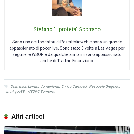
Stefano "il profeta" Scorrano
Sono uno dei fondatori di PokerItaliaweb e sono un grande
appassionato di poker live. Sono stato 3 volte a Las Vegas per
seguire le WSOP e da qualche anno mi sono appassionato
anche di Trading Finanziario.
Domenico Lando
,
domenland
,
Enrico Camosci
,
Pasquale Gregorio
,
sharkgus88
,
WSOPC Sanremo
Altri articoli