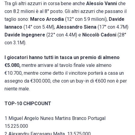
Tra gli altri azzurri in corsa bene anche
Alessio Vanni
che
con 8.2 milioni è al 8° posto. Gli altri azzurri che passano il
taglio sono:
Marco Arcodia
(12° con 5.9 milioni),
Davide
Iannaco
(14° con 5.4M),
Alessandro Siena
(17° con 4.7M)
Davide Ingegnere
(22° con 4.4M) e
Niccolò Cadoni
(28°
con 3.1M).
I giocatori hanno tutti in tasca un premio di almeno
€5.080,
mentre arrivare al tavolo finale vale almeno
€10.700, mentre come detto il vincitore porterà a casa un
assegno da €300.000, che con un buy-in di €600 non è per
niente male.
TOP-10 CHIPCOUNT
1 Miguel Angelo Nunes Martins Branco Portugal
15.225.000
2 Alexandru Farcasanu Malta 13.575.000