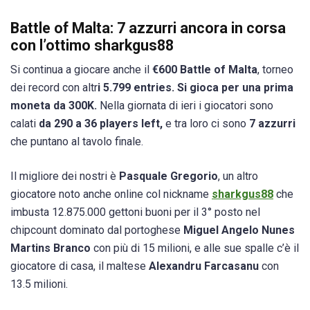
Battle of Malta: 7 azzurri ancora in corsa
con l’ottimo sharkgus88
Si continua a giocare anche il
€600 Battle of Malta
, torneo
dei record con altr
i 5.799 entries. Si gioca per una prima
moneta da 300K.
Nella giornata di ieri i giocatori sono
calati
da 290 a 36 players left,
e tra loro ci sono
7 azzurri
che puntano al tavolo finale.
Il migliore dei nostri è
Pasquale Gregorio
, un altro
giocatore noto anche online col nickname
sharkgus88
che
imbusta 12.875.000 gettoni buoni per il 3° posto nel
chipcount dominato dal portoghese
Miguel Angelo Nunes
Martins Branco
con più di 15 milioni, e alle sue spalle c’è il
giocatore di casa, il maltese
Alexandru Farcasanu
con
13.5 milioni.