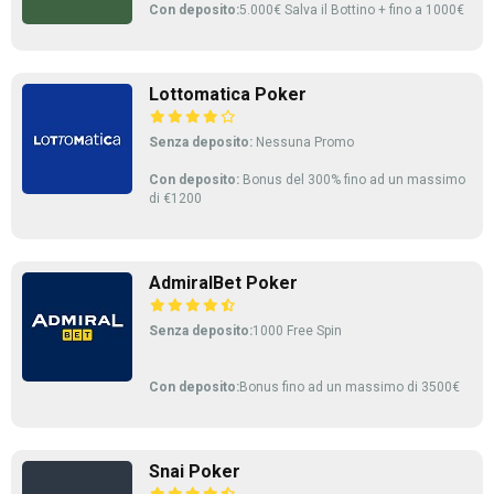
Con deposito:
5.000€ Salva il Bottino + fino a 1000€
Lottomatica Poker
Senza deposito:
Nessuna Promo
Con deposito:
Bonus del 300% fino ad un massimo
di €1200
AdmiralBet Poker
Senza deposito:
1000 Free Spin
Con deposito:
Bonus fino ad un massimo di 3500€
Snai Poker