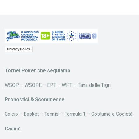
Privacy Policy
Tornei Poker che seguiamo
WSOP
–
WSOPE
–
EPT
–
WPT
–
Tana delle Tigri
Pronostici & Scommesse
Calcio
–
Basket
–
Tennis
–
Formula 1
–
Costume e Società
Casinò