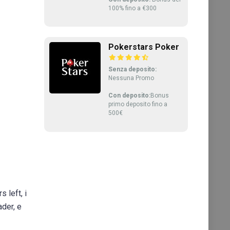
100% fino a €300
Pokerstars Poker
Senza deposito:
Nessuna Promo
Con deposito:
Bonus
primo deposito fino a
500€
 left, i
der, e