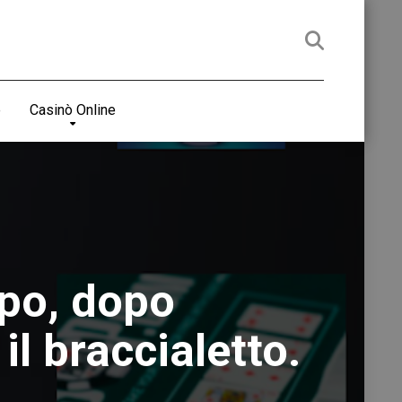
e
Casinò Online
lpo, dopo
l braccialetto.