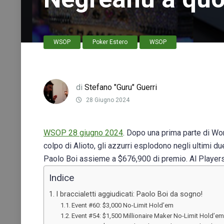
WSOP
Poker Estero
WSOP
di
Stefano "Guru" Guerri
28 Giugno 2024
WSOP 28 giugno 2024
. Dopo una prima parte di W
colpo di Alioto, gli azzurri esplodono negli ultimi du
Paolo Boi assieme a $676,900 di premio. Al Players 
Indice
I braccialetti aggiudicati: Paolo Boi da sogno!
Event #60: $3,000 No-Limit Hold’em
Event #54: $1,500 Millionaire Maker No-Limit Hold’e