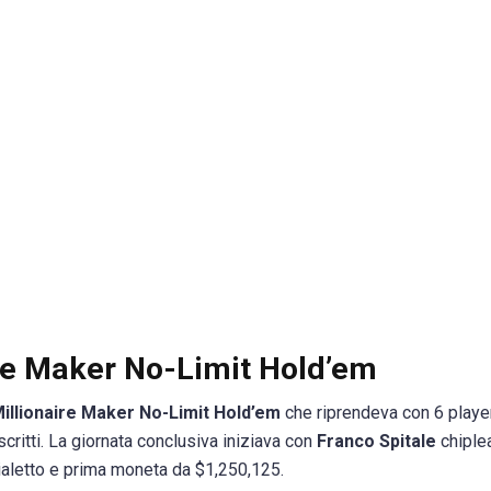
ire Maker No-Limit Hold’em
Millionaire Maker No-Limit Hold’em
che riprendeva con 6 players
critti. La giornata conclusiva iniziava con
Franco Spitale
chiplea
ialetto e prima moneta da $1,250,125.