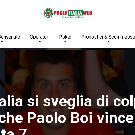
Benvenuto
Operatori
Poker
Pronostici & Scommess
lia si sveglia di co
e Paolo Boi vince i
ta 7