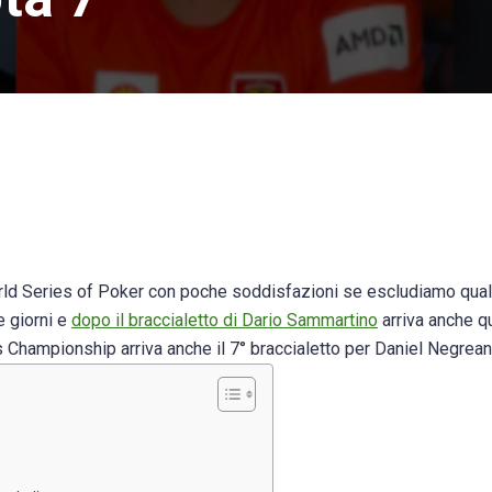
orld Series of Poker con poche soddisfazioni se escludiamo qua
e giorni e
dopo il braccialetto di Dario Sammartino
arriva anche qu
Championship arriva anche il 7° braccialetto per Daniel Negrean
m