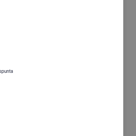
spunta