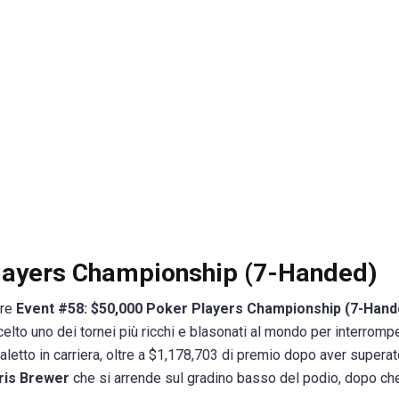
Players Championship (7-Handed)
are
Event #58: $50,000 Poker Players Championship (7-Hand
lto uno dei tornei più ricchi e blasonati al mondo per interromp
aletto in carriera, oltre a $1,178,703 di premio dopo aver supera
ris Brewer
che si arrende sul gradino basso del podio, dopo ch