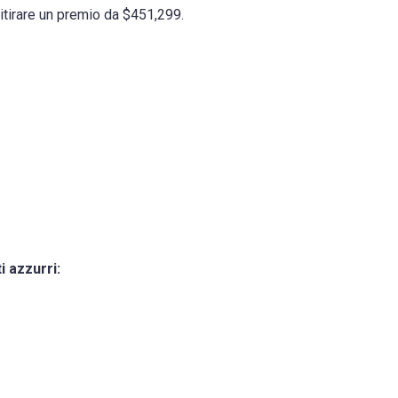
itirare un premio da $451,299.
i azzurri: