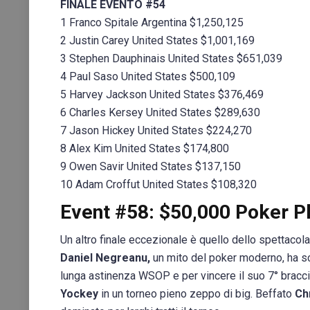
FINALE EVENTO #54
1 Franco Spitale Argentina $1,250,125
2 Justin Carey United States $1,001,169
3 Stephen Dauphinais United States $651,039
4 Paul Saso United States $500,109
5 Harvey Jackson United States $376,469
6 Charles Kersey United States $289,630
7 Jason Hickey United States $224,270
8 Alex Kim United States $174,800
9 Owen Savir United States $137,150
10 Adam Croffut United States $108,320
Event #58: $50,000 Poker 
Un altro finale eccezionale è quello dello spettacol
Daniel Negreanu,
un mito del poker moderno, ha sce
lunga astinenza WSOP e per vincere il suo 7° bracci
Yockey
in un torneo pieno zeppo di big. Beffato
Ch