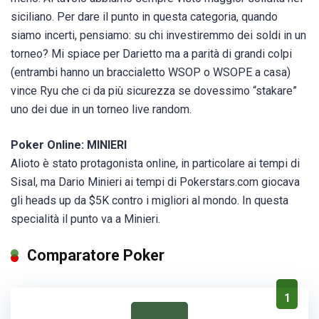
siciliano. Per dare il punto in questa categoria, quando
siamo incerti, pensiamo: su chi investiremmo dei soldi in un
torneo? Mi spiace per Darietto ma a parità di grandi colpi
(entrambi hanno un braccialetto WSOP o WSOPE a casa)
vince Ryu che ci da più sicurezza se dovessimo “stakare”
uno dei due in un torneo live random.
Poker Online: MINIERI
Alioto è stato protagonista online, in particolare ai tempi di
Sisal, ma Dario Minieri ai tempi di Pokerstars.com giocava
gli heads up da $5K contro i migliori al mondo. In questa
specialità il punto va a Minieri.
Comparatore Poker
1