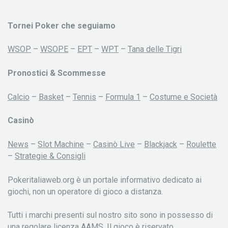
Tornei Poker che seguiamo
WSOP
–
WSOPE
–
EPT
–
WPT
–
Tana delle Tigri
Pronostici & Scommesse
Calcio
–
Basket
–
Tennis
–
Formula 1
–
Costume e Società
Casinò
News
–
Slot Machine
–
Casinò Live
–
Blackjack
–
Roulette
–
Strategie & Consigli
Pokeritaliaweb.org è un portale informativo dedicato ai
giochi, non un operatore di gioco a distanza.
Tutti i marchi presenti sul nostro sito sono in possesso di
una regolare licenza AAMS. Il gioco è riservato