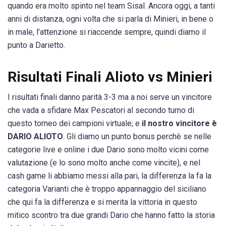
quando era molto spinto nel team Sisal. Ancora oggi, a tanti
anni di distanza, ogni volta che si parla di Minieri, in bene o
in male, l’attenzione si riaccende sempre, quindi diamo il
punto a Darietto.
Risultati Finali Alioto vs Minieri
I risultati finali danno parità 3-3 ma a noi serve un vincitore
che vada a sfidare Max Pescatori al secondo turno di
questo torneo dei campioni virtuale; e
il nostro vincitore è
DARIO ALIOTO
. Gli diamo un punto bonus perchè se nelle
categorie live e online i due Dario sono molto vicini come
valutazione (e lo sono molto anche come vincite), e nel
cash game li abbiamo messi alla pari, la differenza la fa la
categoria Varianti che è troppo appannaggio del siciliano
che qui fa la differenza e si merita la vittoria in questo
mitico scontro tra due grandi Dario che hanno fatto la storia