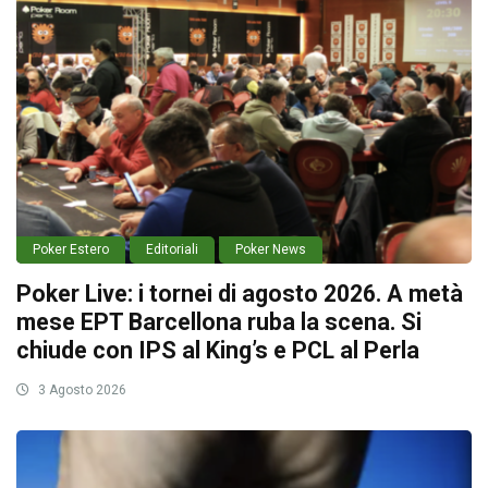
Poker Estero
Editoriali
Poker News
Poker Live: i tornei di agosto 2026. A metà
mese EPT Barcellona ruba la scena. Si
chiude con IPS al King’s e PCL al Perla
3 Agosto 2026