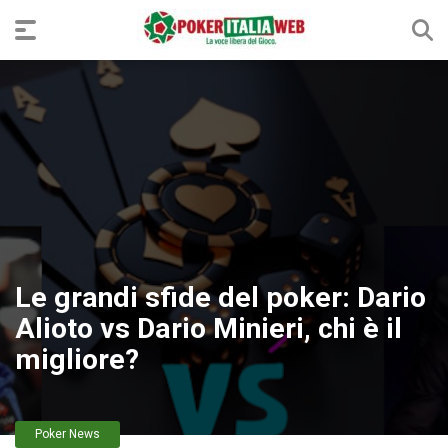
Le grandi sfide del poker: Dario
Alioto vs Dario Minieri, chi è il
migliore?
Poker News