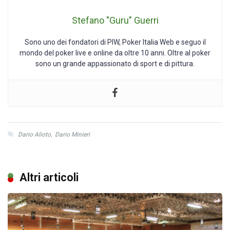
Stefano "Guru" Guerri
Sono uno dei fondatori di PIW, Poker Italia Web e seguo il
mondo del poker live e online da oltre 10 anni. Oltre al poker
sono un grande appassionato di sport e di pittura.
Dario Alioto
,
Dario Minieri
Altri articoli