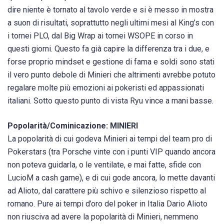
dire niente è tornato al tavolo verde e si è messo in mostra
a suon di risultati, soprattutto negli ultimi mesi al King’s con
i tornei PLO, dal Big Wrap ai tornei WSOPE in corso in
questi giorni. Questo fa già capire la differenza tra i due, e
forse proprio mindset e gestione di fama e soldi sono stati
il vero punto debole di Minieri che altrimenti avrebbe potuto
regalare molte più emozioni ai pokeristi ed appassionati
italiani. Sotto questo punto di vista Ryu vince a mani basse.
Popolarità/Cominicazione: MINIERI
La popolarità di cui godeva Minieri ai tempi del team pro di
Pokerstars (tra Porsche vinte con i punti VIP quando ancora
non poteva guidarla, o le ventilate, e mai fatte, sfide con
LucioM a cash game), e di cui gode ancora, lo mette davanti
ad Alioto, dal carattere più schivo e silenzioso rispetto al
romano. Pure ai tempi d’oro del poker in Italia Dario Alioto
non riusciva ad avere la popolarità di Minieri, nemmeno