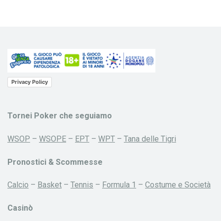
Privacy Policy
Tornei Poker che seguiamo
WSOP
–
WSOPE
–
EPT
–
WPT
–
Tana delle Tigri
Pronostici & Scommesse
Calcio
–
Basket
–
Tennis
–
Formula 1
–
Costume e Società
Casinò