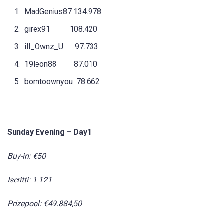
MadGenius87 134.978
girex91 108.420
ill_Ownz_U 97.733
19leon88 87.010
borntoownyou 78.662
Sunday Evening – Day1
Buy-in: €50
Iscritti: 1.121
Prizepool: €49.884,50