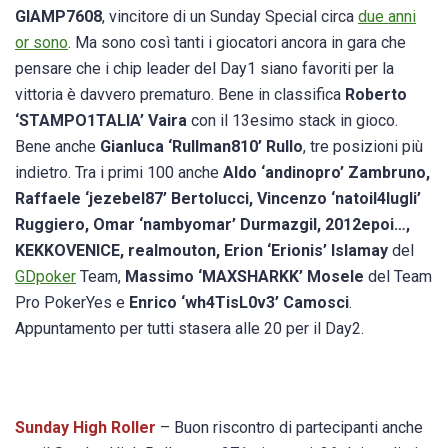
GIAMP7608
, vincitore di un Sunday Special circa
due anni
or sono
. Ma sono così tanti i giocatori ancora in gara che
pensare che i chip leader del Day1 siano favoriti per la
vittoria è davvero prematuro. Bene in classifica
Roberto
‘STAMPO1TALIA’ Vaira
con il 13esimo stack in gioco.
Bene anche
Gianluca ‘Rullman810’ Rullo
, tre posizioni più
indietro. Tra i primi 100 anche
Aldo ‘andinopro’ Zambruno,
Raffaele ‘jezebel87’ Bertolucci, Vincenzo ‘natoil4lugli’
Ruggiero, Omar ‘nambyomar’ Durmazgil, 2012epoi…,
KEKKOVENICE, realmouton, Erion ‘Erionis’ Islamay
del
GDpoker
Team,
Massimo ‘MAXSHARKK’ Mosele
del Team
Pro PokerYes e
Enrico ‘wh4TisL0v3’ Camosci
.
Appuntamento per tutti stasera alle 20 per il Day2.
Sunday High Roller
– Buon riscontro di partecipanti anche