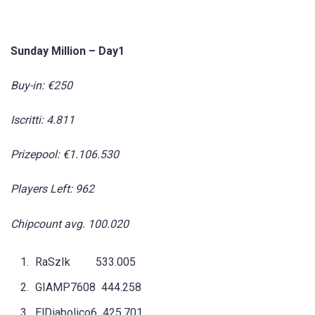
Sunday Million – Day1
Buy-in: €250
Iscritti: 4.811
Prizepool: €1.106.530
Players Left: 962
Chipcount avg. 100.020
RaSzIk 533.005
GIAMP7608 444.258
ElDiabolico6 425.701