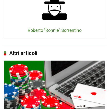
Roberto "Ronnie" Sorrentino
Altri articoli