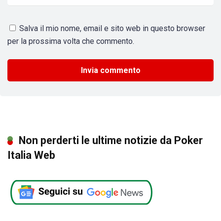
Salva il mio nome, email e sito web in questo browser
per la prossima volta che commento.
Non perderti le ultime notizie da Poker
Italia Web