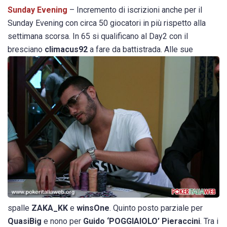
Sunday Evening
– Incremento di iscrizioni anche per il
Sunday Evening con circa 50 giocatori in più rispetto alla
settimana scorsa. In 65 si qualificano al Day2 con il
bresciano
climacus92
a fare da battistrada. Alle sue
spalle
ZAKA_KK
e
winsOne
. Quinto posto parziale per
QuasiBig
e nono per
Guido ‘POGGIAIOLO’ Pieraccini
. Tra i