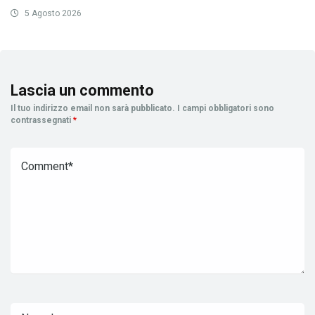
5 Agosto 2026
Lascia un commento
Il tuo indirizzo email non sarà pubblicato.
I campi obbligatori sono
contrassegnati
*