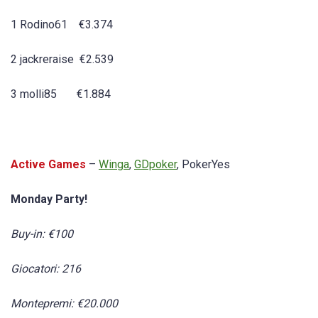
1 Rodino61 €3.374
2 jackreraise €2.539
3 molli85 €1.884
Active Games
–
Winga
,
GDpoker
, PokerYes
Monday Party!
Buy-in: €100
Giocatori: 216
Montepremi: €20.000