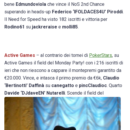
bene
Edmundoviola
che vince il NoS 2nd Chance
superando in heads-up
Federico ‘IFOLDACES4U’ Piroddi
.
Il Need for Speed ha visto 182 iscritti e vittoria per
Rodino61
su
jackreraise
e
molli85
.
Active Games
– al contrario dei tornei di
PokerStars
, su
Active Games il field del Monday Party! con i 216 iscritti di
ieri che non riescono a cappare il montepremi garantito da
€20.000. Vince, e intasca il primo premio da €6k,
Claudio
‘Bertinotti’ Daffinà
su
canegatto
e
pincClaudioc
. Quarto
Davide ‘DJdaveEN’ Nutarelli
. Scende il field del