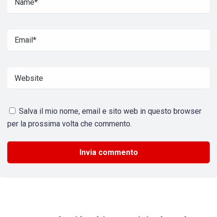
Salva il mio nome, email e sito web in questo browser
per la prossima volta che commento.