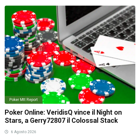
Poker Mtt Report
Poker Online: VeridisQ vince il Night on
Stars, a Gerry72807 il Colossal Stack
6 Agosto 2026