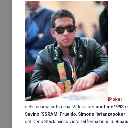
iPoker
– 
della scorsa settimana. Vittoria per
onetime1993
s
Savino ‘SSRAM’ Frualdo
,
Simone ‘brianzapoker’
del Deep Stack hanno visto l’affermazione di
Bina