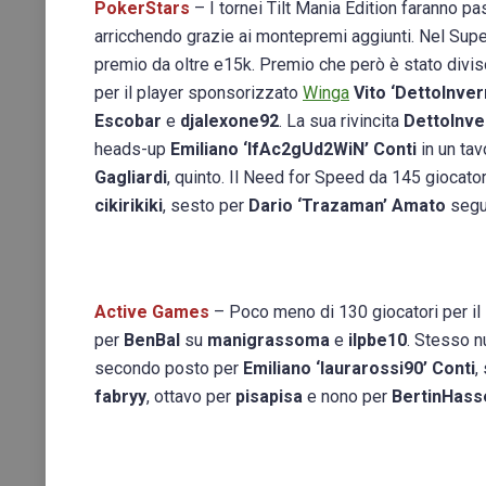
PokerStars
– I tornei Tilt Mania Edition faranno p
arricchendo grazie ai montepremi aggiunti. Nel Supe
premio da oltre e15k. Premio che però è stato divi
per il player sponsorizzato
Winga
Vito ‘DettoInver
Escobar
e
djalexone92
. La sua rivincita
DettoInv
heads-up
Emiliano ‘IfAc2gUd2WiN’ Conti
in un tav
Gagliardi
, quinto. Il Need for Speed da 145 giocator
cikirikiki
, sesto per
Dario ‘Trazaman’ Amato
segu
Active Games
– Poco meno di 130 giocatori per il 
per
BenBal
su
manigrassoma
e
ilpbe10
. Stesso nu
secondo posto per
Emiliano ‘laurarossi90’ Conti
,
fabryy
, ottavo per
pisapisa
e nono per
BertinHass