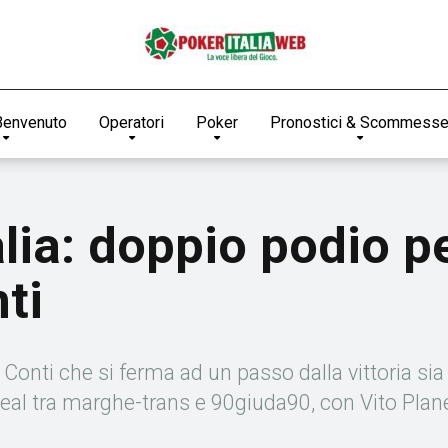
Benvenuto
Operatori
Poker
Pronostici & Scommess
alia: doppio podio p
ti
 Conti che si ferma ad un passo dalla vittoria si
eal tra marghe-trans e 90giuda90, con Vito Planet