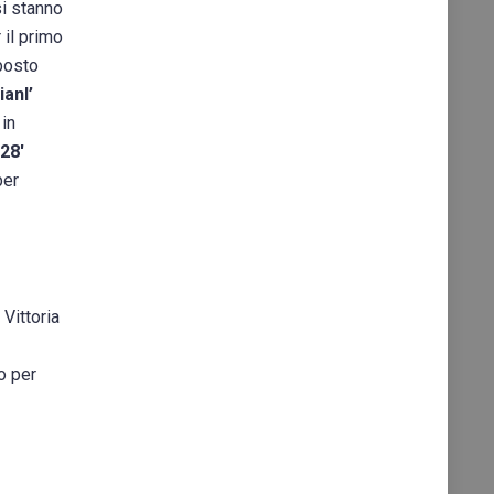
i stanno
 il primo
posto
anl’
in
28′
per
Vittoria
o per