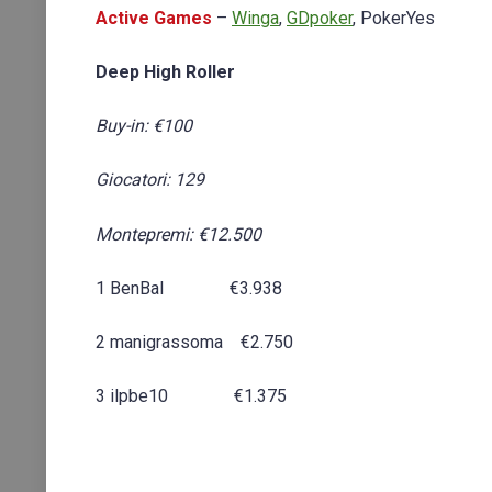
Active Games
–
Winga
,
GDpoker
, PokerYes
Deep High Roller
Buy-in: €100
Giocatori: 129
Montepremi: €12.500
1 BenBal €3.938
2 manigrassoma €2.750
3 ilpbe10 €1.375