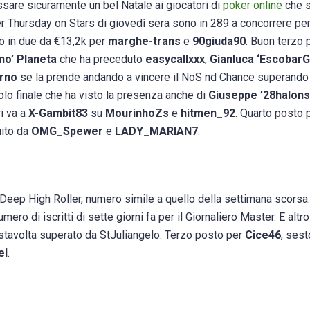
assare sicuramente un bel Natale ai giocatori di
poker online
che s
r Thursday on Stars di giovedì sera sono in 289 a concorrere per
so in due da €13,2k per
marghe-trans
e
90giuda90
. Buon terzo 
no’ Planeta
che ha preceduto
easycallxxx
,
Gianluca ‘EscobarGi
erno
se la prende andando a vincere il NoS nd Chance superando 
olo finale che ha visto la presenza anche di
Giuseppe ’28halons
i va a
X-Gambit83
su
MourinhoZs
e
hitmen_92
. Quarto posto 
ito da
OMG_Spewer
e
LADY_MARIAN7
.
Deep High Roller, numero simile a quello della settimana scorsa. 
mero di iscritti di sette giorni fa per il Giornaliero Master. E altro
 stavolta superato da StJuliangelo. Terzo posto per
Cice46
, sest
el
.