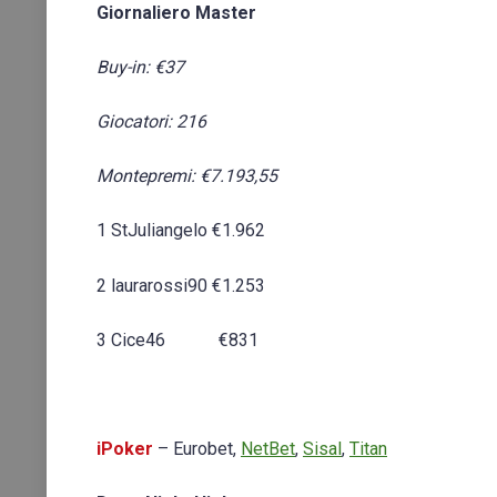
Giornaliero Master
Buy-in: €37
Giocatori: 216
Montepremi: €7.193,55
1 StJuliangelo €1.962
2 laurarossi90 €1.253
3 Cice46 €831
iPoker
– Eurobet,
NetBet
,
Sisal
,
Titan