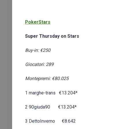
PokerStars
Super Thursday on Stars
Buy-in: €250
Giocatori: 289
Montepremi: €80.025
1 marghe-trans €13.204*
2 90giuda90 €13.204*
3 DettoInverno €8.642