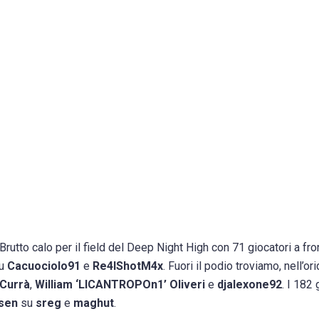
Brutto calo per il field del Deep Night High con 71 giocatori a fro
u
Cacuociolo91
e
Re4lShotM4x
. Fuori il podio troviamo, nell’ori
 Currà
,
William ‘LICANTROPOn1’ Oliveri
e
djalexone92
. I 182 
usen
su
sreg
e
maghut
.