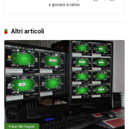
e giocare a calcio.
Altri articoli
Poker Mtt Report