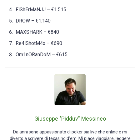
FiShErMaNJJ – €1.515
DROW – €1.140
MAXSHARK – €840
Re4lShotM4x – €690
Om1nORanDoM – €615
Giuseppe "Pidduv" Messineo
Da anni sono appassionato di poker sia live che online e mi
diverto a scrivere di texas hold’em. Mi piace viaggiare, leggere