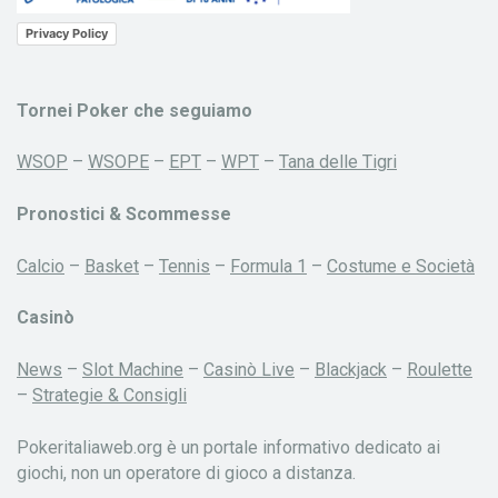
Privacy Policy
Tornei Poker che seguiamo
WSOP
–
WSOPE
–
EPT
–
WPT
–
Tana delle Tigri
Pronostici & Scommesse
Calcio
–
Basket
–
Tennis
–
Formula 1
–
Costume e Società
Casinò
News
–
Slot Machine
–
Casinò Live
–
Blackjack
–
Roulette
–
Strategie & Consigli
Pokeritaliaweb.org è un portale informativo dedicato ai
giochi, non un operatore di gioco a distanza.