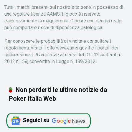
Tutti i marchi presenti sul nostro sito sono in possesso di
una regolare licenza AAMS. Il gioco è riservato
esclusivamente ai maggiorenni. Giocare con denaro reale
può comportare rischi di dipendenza patologica.
Per conoscere le probabilità di vincita e consultare i
regolamenti, visita il sito www.aams.gov.it e i portali dei
concessionari. Avvertenze ai sensi del D.L. 13 settembre
2012 n.158, convertito in Legge n. 189/2012.
Non perderti le ultime notizie da
Poker Italia Web