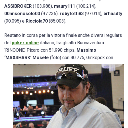
ASSIBROKER
(103.988),
maury111
(100.214),
00nnsonosolo00
(97.236),
robytotti83
(97.014),
brhasdty
(90.095) e
Ricciola70
(85.003).
Restano in corsa per la vittoria finale anche diversi regulars
del
poker online
italiano, tra gli altri Buonaventura
‘RINOONE’ Picaro con 51.990 chips,
Massimo
‘MAXSHARK’
Mosele
(foto) con 40.775, Ginkopok con