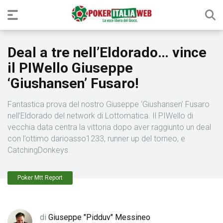
Deal a tre nell’Eldorado… vince
il PIWello Giuseppe
‘Giushansen’ Fusaro!
Fantastica prova del nostro Giuseppe ‘Giushansen’ Fusaro
nell’Eldorado del network di Lottomatica. Il PIWello di
vecchia data centra la vittoria dopo aver raggiunto un deal
con l’ottimo darioasso1233, runner up del torneo, e
CatchingDonkeys.
Poker Mtt Report
di
Giuseppe "Pidduv" Messineo