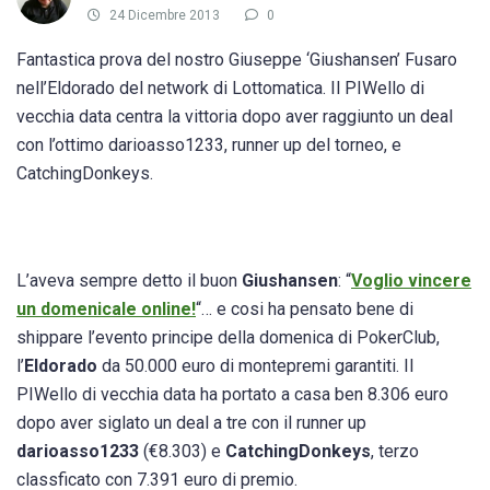
24 Dicembre 2013
0
Fantastica prova del nostro Giuseppe ‘Giushansen’ Fusaro
nell’Eldorado del network di Lottomatica. Il PIWello di
vecchia data centra la vittoria dopo aver raggiunto un deal
con l’ottimo darioasso1233, runner up del torneo, e
CatchingDonkeys.
L’aveva sempre detto il buon
Giushansen
: “
Voglio vincere
un domenicale online!
“… e cosi ha pensato bene di
shippare l’evento principe della domenica di PokerClub,
l’
Eldorado
da 50.000 euro di montepremi garantiti. Il
PIWello di vecchia data ha portato a casa ben 8.306 euro
dopo aver siglato un deal a tre con il runner up
darioasso1233
(€8.303) e
CatchingDonkeys
, terzo
classficato con 7.391 euro di premio.