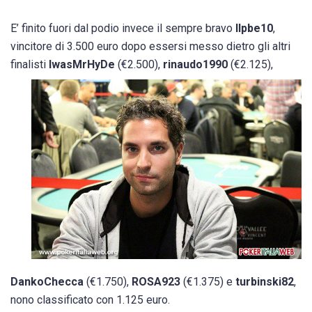
E’ finito fuori dal podio invece il sempre bravo
Ilpbe10
,
vincitore di 3.500 euro dopo essersi messo dietro gli altri
finalisti
IwasMrHyDe
(€2.500),
rinaudo1990
(€2.125),
DankoChecca
(€1.750),
ROSA923
(€1.375) e
turbinski82
,
nono classificato con 1.125 euro.