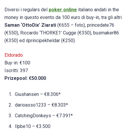
Diversi i regulars del
poker online
italiano andati in the
money in questo evento da 100 euro di buy-in, tra gli altri
Saman ‘OttoDix’ Ziarati
(€655 – foto), princedate76
(€550), Riccardo ‘THORKE1’ Cugge (€350), busmaker86
(€350) ed ilprincipekheldar (€250).
Eldorado
Buy-in: €100
Iscritti: 397
Prizepool: €50.000
Giushansen – €8.306*
darioasso1233 – €8.303*
CatchingDonkeys – €7.391*
Ilpbe10 – €3.500