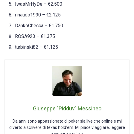
IwasMrHyDe – €2.500
rinaudo1990 – €2.125
DankoChecca – €1.750
ROSA923 – €1.375
turbinski82 – €1.125
Giuseppe "Pidduv" Messineo
Da anni sono appassionato di poker sia live che online e mi
diverto a scrivere di texas hold’em. Mi piace viaggiare, leggere
e giocare a calcio.