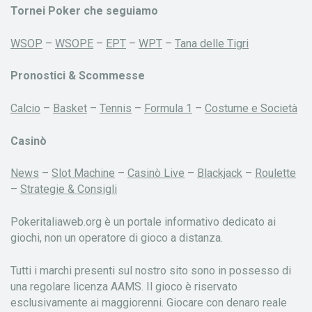
Tornei Poker che seguiamo
WSOP
–
WSOPE
–
EPT
–
WPT
–
Tana delle Tigri
Pronostici & Scommesse
Calcio
–
Basket
–
Tennis
–
Formula 1
–
Costume e Società
Casinò
News
–
Slot Machine
–
Casinò Live
–
Blackjack
–
Roulette
–
Strategie & Consigli
Pokeritaliaweb.org è un portale informativo dedicato ai
giochi, non un operatore di gioco a distanza.
Tutti i marchi presenti sul nostro sito sono in possesso di
una regolare licenza AAMS. Il gioco è riservato
esclusivamente ai maggiorenni. Giocare con denaro reale