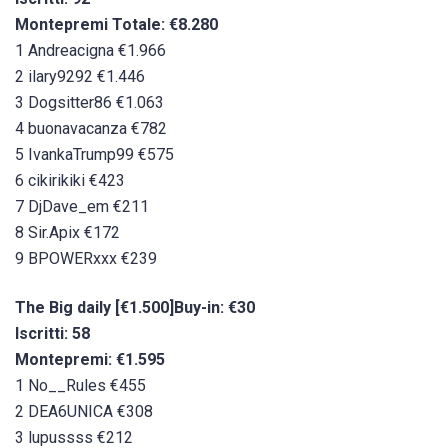
Montepremi Totale: €8.280
1 Andreacigna €1.966
2 ilary9292 €1.446
3 Dogsitter86 €1.063
4 buonavacanza €782
5 IvankaTrump99 €575
6 cikirikiki €423
7 DjDave_em €211
8 Sir.Apix €172
9 BPOWERxxx €239
The Big daily [€1.500]
Buy-in: €30
Iscritti: 58
Montepremi: €1.595
1 No__Rules €455
2 DEA6UNICA €308
3 lupussss €212