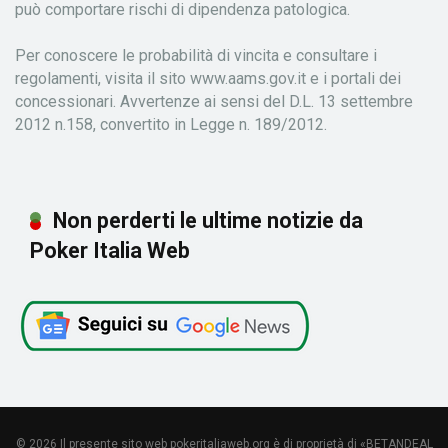
può comportare rischi di dipendenza patologica.
Per conoscere le probabilità di vincita e consultare i
regolamenti, visita il sito www.aams.gov.it e i portali dei
concessionari. Avvertenze ai sensi del D.L. 13 settembre
2012 n.158, convertito in Legge n. 189/2012.
Non perderti le ultime notizie da
Poker Italia Web
© 2026 Il presente sito web pokeritaliaweb.org è di proprietà di «BETANDEAL