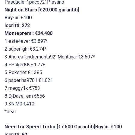
Pasquale ‘1paco72’ Plevano
Night on Stars [€20.000 garantiti]
Buy-in: €100
Iscritti: 272
Montepremi: €24.480
1 este4ever €3.897*
2 super-ghi €3.274*
3 Andrea ‘andremonta92’ Montanar €3.507*
4 FPokerKK €1.778
5 Pokerlet €1.385
6 paperina9701 €1.021
7 meggy1k €753
8 DjDave_em €556
9 3N.M0 €410
*deal
Need for Speed Turbo [€7.500 Garantiti]
Buy in: €100
Iscritti: 92