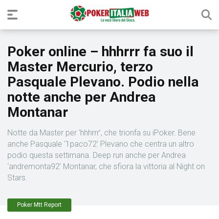
Poker online – hhhrrr fa suo il
Master Mercurio, terzo
Pasquale Plevano. Podio nella
notte anche per Andrea
Montanar
Notte da Master per ‘hhhrrr’, che trionfa su iPoker. Bene
anche Pasquale ‘1paco72’ Plevano che centra un altro
podio questa settimana. Deep run anche per Andrea
‘andremonta92’ Montanar, che sfiora la vittoria al Night on
Stars.
Poker Mtt Report