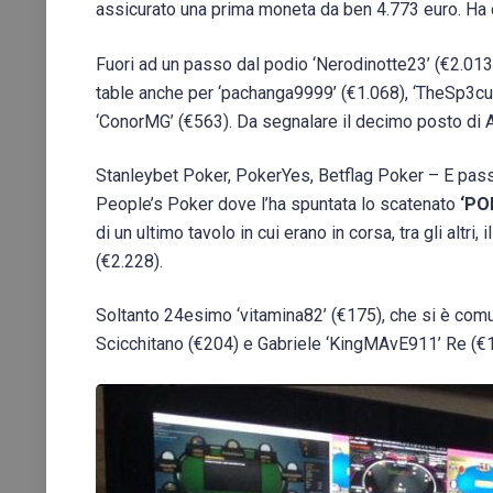
assicurato una prima moneta da ben 4.773 euro. Ha 
Fuori ad un passo dal podio ‘Nerodinotte23’ (€2.013
table anche per ‘pachanga9999’ (€1.068), ‘TheSp3cuL
‘ConorMG’ (€563). Da segnalare il decimo posto di An
Stanleybet Poker, PokerYes, Betflag Poker – E pas
People’s Poker dove l’ha spuntata lo scatenato
‘PO
di un ultimo tavolo in cui erano in corsa, tra gli altri
(€2.228).
Soltanto 24esimo ‘vitamina82’ (€175), che si è co
Scicchitano (€204) e Gabriele ‘KingMAvE911’ Re (€