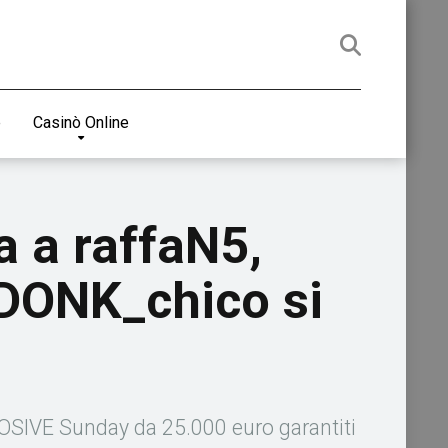
e
Casinò Online
 a raffaN5,
DONK_chico si
LOSIVE Sunday da 25.000 euro garantiti