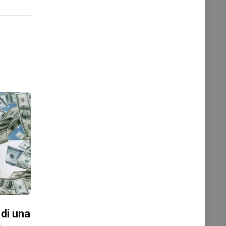
 di una