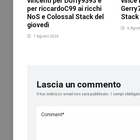
vincenti per Doffy9393 e
vince 
per riccardoC99 ai ricchi
Gerry7
NoS e Colossal Stack del
Stack
giovedì
6 Agos
7 Agosto 2026
Lascia un commento
Il tuo indirizzo email non sarà pubblicato.
I campi obbliga