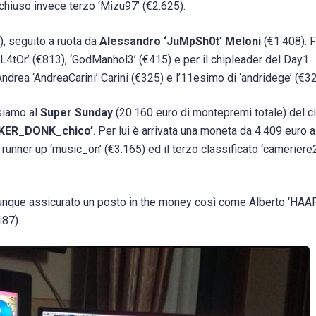
chiuso invece terzo ‘Mizu97’ (€2.625).
), seguito a ruota da
Alessandro ‘JuMpSh0t’ Meloni
(€1.408). F
4tOr’ (€813), ‘GodManhol3’ (€415) e per il chipleader del Day1
drea ‘AndreaCarini’ Carini (€325) e l’11esimo di ‘andridege’ (€32
siamo al
Super Sunday
(20.160 euro di montepremi totale) del ci
KER_DONK_chico’
. Per lui è arrivata una moneta da 4.409 euro a
, il runner up ‘music_on’ (€3.165) ed il terzo classificato ‘cameriere
munque assicurato un posto in the money così come Alberto ‘HAA
187).