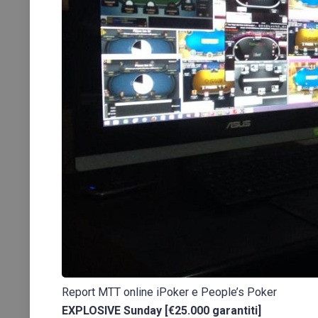
Report MTT online iPoker e People’s Poker
EXPLOSIVE Sunday [€25.000 garantiti]