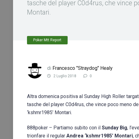
tasche del player C0d4rus, che vince p
Montari.
Poker Mtt Report
di
Francesco "Straydog" Healy
2 Luglio 2018
0
Altra domenica positiva al Sunday High Roller targat
tasche del player C0d4rus, che vince poco meno del 
‘kshmr1985’ Montari.
888poker
– Partiamo subito con il
Sunday Big
, l’e
trionfare il regular
Andrea ‘kshmr1985’ Montari
, 