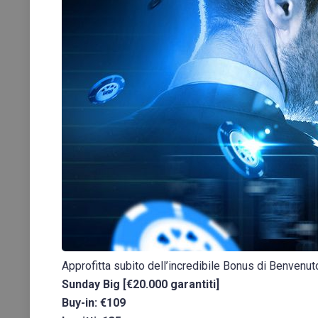
Approfitta subito dell’incredibile Bonus di Benvenuto
Sunday Big [€20.000 garantiti]
Buy-in: €109