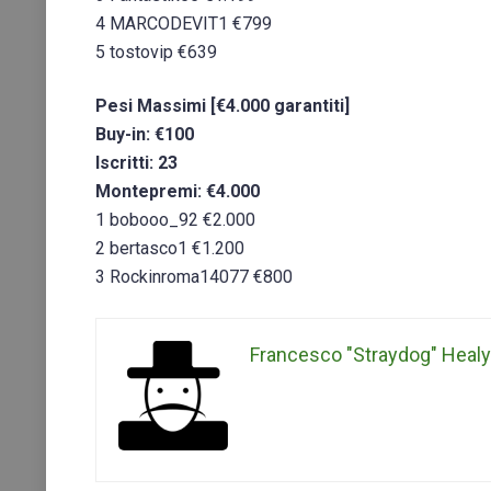
4 MARCODEVIT1 €799
5 tostovip €639
Pesi Massimi [€4.000 garantiti]
Buy-in: €100
Iscritti: 23
Montepremi: €4.000
1 bobooo_92 €2.000
2 bertasco1 €1.200
3 Rockinroma14077 €800
Francesco "Straydog" Healy