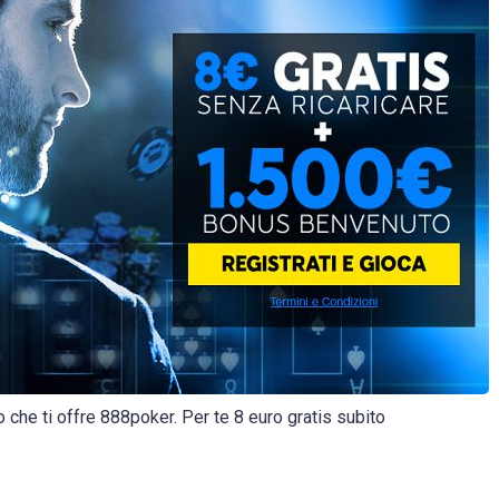
 che ti offre 888poker. Per te 8 euro gratis subito