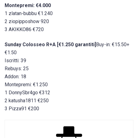
Montepremi: €4.000
1 zlatan-bubbu €1.240
2 ziopipposhow 920
3 AKIKKO86 €720
Sunday Colosseo R+A [€1.250 garantiti]
Buy-in: €15.50+
€1.50
Iscritti: 39
Rebuys: 25
Addon: 18
Montepremi: €1.250
1 DonnySbr4go €312
2 katusha1811 €250
3 Pizza91 €200