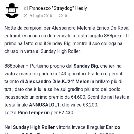
di
Francesco "Straydog" Healy
9 Luglio 2018
0
Notte da campioni per Alessandro Meloni e Enrico De Rosa,
entrambi vincono un domenicale a testa targato 888poker. Il
primo ha fatto suo il Sunday Big, mentre il suo collega ha
chiuso in vetta al Sunday High Roller.
888poker
– Partiamo proprio dal
Sunday Big
, che ieri ha
visto ai nastri di partenza 143 giocatori. Fra loro è però il
talento di
Alessandro ‘Ale.KJ24’ Meloni
a brillare più di
tutti, dato che è lui a salire sul gradino più alto del podio
incassando un primo premio da €4.600. Sconfitto nel testa a
testa finale
ANNUSALO_1
, che vince €3.200.
Terzo
PinoTemperin
per €2.430.
Nel
Sunday High Roller
vittoria invece il regular
Enrico