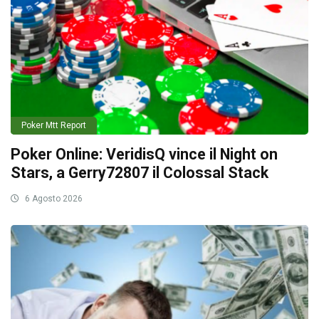
Poker Mtt Report
Poker Online: VeridisQ vince il Night on
Stars, a Gerry72807 il Colossal Stack
6 Agosto 2026