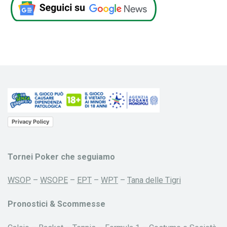
Privacy Policy
Tornei Poker che seguiamo
WSOP
–
WSOPE
–
EPT
–
WPT
–
Tana delle Tigri
Pronostici & Scommesse