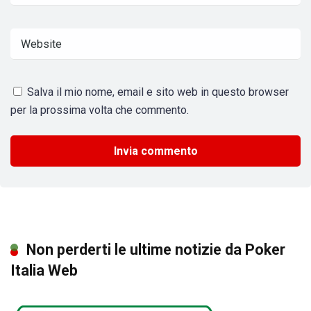
Salva il mio nome, email e sito web in questo browser
per la prossima volta che commento.
Non perderti le ultime notizie da Poker
Italia Web