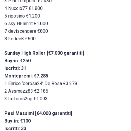
3 PinoTemperin €2.430
4 Nuccio77 €1.800
5 riposino €1.200
6 sky HElim1t €1.000
7 deviscendere €800
8 FedecK €600
Sunday High Roller [€7.000 garantiti]
Buy-in: €250
Iscritti: 31
Montepremi: €7.285
1 Enrico ‘derosa24’ De Rosa €3.278
2 Assmazz83 €2.186
3 ImToms2up €1.093
Pesi Massimi [€4.000 garantiti]
Buy-in: €100
Iscritti: 33