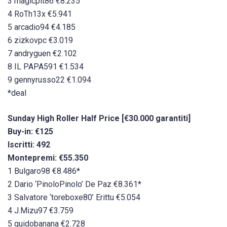
3 magicpit86 €8.235
4 RoTh13x €5.941
5 arcadio94 €4.185
6 zizkovpc €3.019
7 andryguen €2.102
8 IL PAPA591 €1.534
9 gennyrusso22 €1.094
*deal
Sunday High Roller Half Price [€30.000 garantiti]
Buy-in: €125
Iscritti: 492
Montepremi: €55.350
1 Bulgaro98 €8.486*
2 Dario ‘PinoloPinolo’ De Paz €8.361*
3 Salvatore ‘toreboxe80’ Erittu €5.054
4 J.Mizu97 €3.759
5 guidobanana €2.728