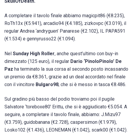
SkullOfDeath.
A completare il tavolo finale abbiamo magicpit86 (€8.235),
RoTh13x (€5.941), arcadio94 (€4.185), zizkovpc (€3.019), il
regular Andrea ‘andryguen’ Panarese (€2.102), IL PAPA591
(€1.534) e gennyrusso22 (€1.094).
Nel
Sunday High Roller
, anche quest’ultimo con buy-in
dimezzato (125 euro), il regular
Dario ‘PinoloPinolo’ De
Paz
ha terminato la sua corsa al secondo posto incassando
un premio da €8.361, grazie ad un deal accordato nel finale
con il vincitore
Bulgaro98
, che si è messo in tasca €8.486.
Sul gradino più basso del podio troviamo poi il pugile
Salvatore ‘toreboxe80’ Erittu, che si è aggiudicato €5.054. A
seguire, a completare il tavolo finale, abbiamo: J.Mizu97
(€3.759), guidobanana (€2.728), caspersimon (€1.979),
Losko102 (€1.436), LEONEMAN (€1.042), scark00 (€1.042).