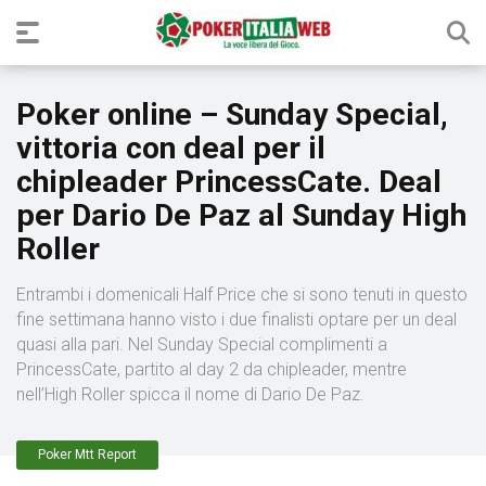
Poker online – Sunday Special,
vittoria con deal per il
chipleader PrincessCate. Deal
per Dario De Paz al Sunday High
Roller
Entrambi i domenicali Half Price che si sono tenuti in questo
fine settimana hanno visto i due finalisti optare per un deal
quasi alla pari. Nel Sunday Special complimenti a
PrincessCate, partito al day 2 da chipleader, mentre
nell’High Roller spicca il nome di Dario De Paz.
Poker Mtt Report