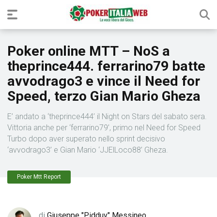
Poker online MTT – NoS a
theprince444. ferrarino79 batte
avvodrago3 e vince il Need for
Speed, terzo Gian Mario Gheza
E’ andato a ‘theprince444’ il Night on Stars del sabato sera.
Vittoria anche per ‘ferrarino79’, primo nel Need for Speed
Turbo dopo aver superato nello sprint decisivo
‘avvodrago3’ e Gian Mario ‘JJElLoco88’ Gheza.
Poker Mtt Report
di
Giuseppe "Pidduv" Messineo