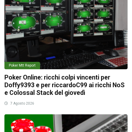
Poker Mtt Report
Poker Online: ricchi colpi vincenti per
Doffy9393 e per riccardoC99 ai ricchi NoS
e Colossal Stack del giovedì
7 Agosto 2026