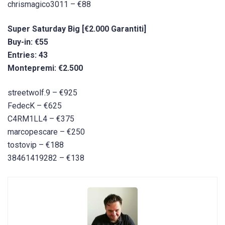
chrismagico3011 – €88
Super Saturday Big [€2.000 Garantiti]
Buy-in: €55
Entries: 43
Montepremi: €2.500
streetwolf.9 – €925
FedecK – €625
C4RM1LL4 – €375
marcopescare – €250
tostovip – €188
38461419282 – €138