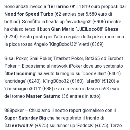
Sono andati invece a
‘ferrarino79’
i 1.819 euro proposti dal
Need for Speed Turbo
(62 entries per 5.580 euro di
bottino). Sconfitto in heads up ‘avvodrago3’ (€906) mentre
ha chiuso terzo il buon
Gian Mario ‘JJElLoco88’ Gheza
(€724). Sesto posto per l’altro regular della poker room con
la picca rossa Angelo ‘KingBobo!32’ Vietti (€369).
Sisal Poker
,
Snai Poker
,
Titanbet Poker
,
Bet365
ed
Eurobet
Poker
– E passiamo al network iPoker dove uno scatenato
‘3betIncoming’
ha avuto la meglio su ‘DoesVillain’ (€401),
‘andridege’ (€240), K1ngB0bo32 (€160), ‘afer88’ (€120) e
‘chrismagico3011’ (€88) e si è messo in tasca i 593 euro
del torneo
Master Saturno
(36 entries in tutto).
888poker – Chiudiamo il nostro report giornaliero con il
Super Saturday Big
che ha registrato il trionfo di
‘streetwolf.9’
(€925) sul runner up ‘FedecK’ (€625). Terzo