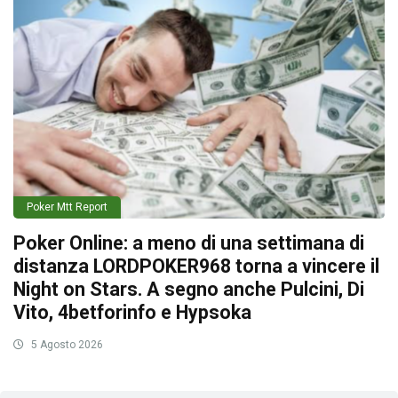
Poker Mtt Report
Poker Online: a meno di una settimana di
distanza LORDPOKER968 torna a vincere il
Night on Stars. A segno anche Pulcini, Di
Vito, 4betforinfo e Hypsoka
5 Agosto 2026