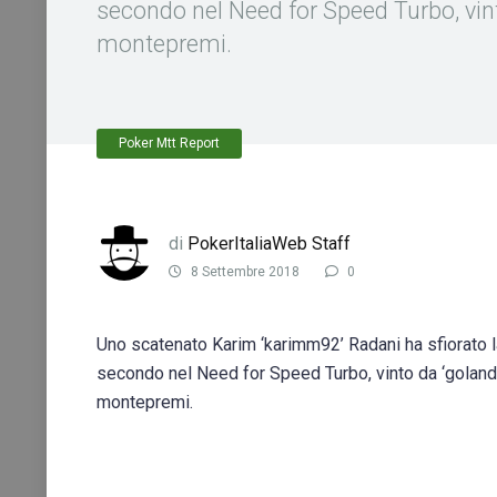
secondo nel Need for Speed Turbo, vinto
montepremi.
Poker Mtt Report
di
PokerItaliaWeb Staff
8 Settembre 2018
0
Uno scatenato Karim ‘karimm92’ Radani ha sfiorato la
secondo nel Need for Speed Turbo, vinto da ‘golando
montepremi.