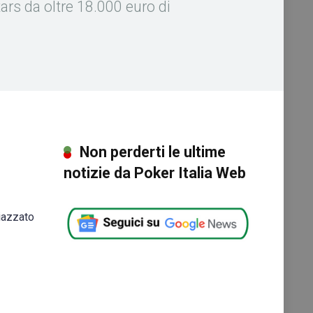
ars da oltre 18.000 euro di
Non perderti le ultime
notizie da Poker Italia Web
piazzato