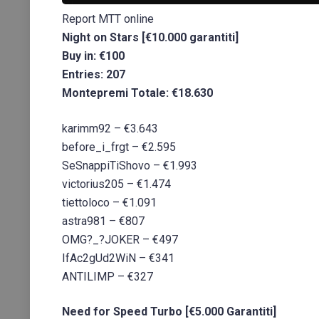
Report MTT online
Night on Stars [€10.000 garantiti]
Buy in: €100
Entries: 207
Montepremi Totale: €18.630
karimm92 – €3.643
before_i_frgt – €2.595
SeSnappiTiShovo – €1.993
victorius205 – €1.474
tiettoloco – €1.091
astra981 – €807
OMG?_?JOKER – €497
IfAc2gUd2WiN – €341
ANTILIMP – €327
Need for Speed Turbo [€5.000 Garantiti]