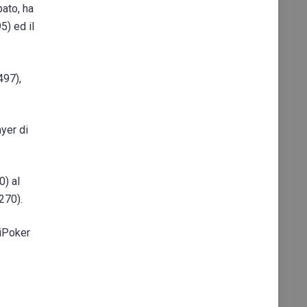
pato, ha
5) ed il
497),
ayer di
0) al
270).
iPoker