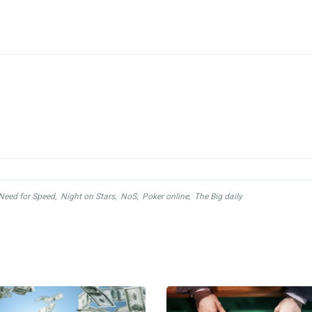
Need for Speed
,
Night on Stars
,
NoS
,
Poker online
,
The Big daily