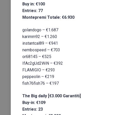
Buy in: €100
Entries: 77
Montepremi Totale: €6.930
golandogo – €1.687
karimm92 – €1.260
instantcal89 – €941
nembospeed – €703
or68145 – €525
IfAc2gUd2WiN – €392
FLAMIGIO – €293
peppeolin – €219
fish76fish76 – €197
The Big daily [€3.000 Garantiti]
Buy-in: €109
Entries: 23