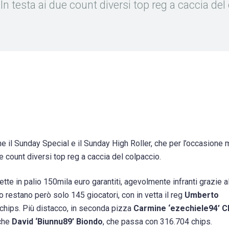
 In testa ai due count diversi top reg a caccia del
e il Sunday Special e il Sunday High Roller, che per l’occasione 
ue count diversi top reg a caccia del colpaccio.
tte in palio 150mila euro garantiti, agevolmente infranti grazie a
 restano però solo 145 giocatori, con in vetta il reg
Umberto
hips. Più distacco, in seconda pizza
Carmine ‘ezechiele94’ C
nche
David ‘Biunnu89’ Biondo
, che passa con 316.704 chips.