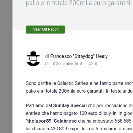
palio e in totale 200mila euro garantiti.
Poker Mtt Report
di
Francesco "Straydog" Healy
10 Settembre 2018
0
Sono partite le Galactic Series e ne fanno parte anch
palio e in totale 200mila euro garantiti. In testa ai d
Partiamo dal
Sunday Special
che per l’occasione me
entries che hanno pagato 100 euro di buy-in. In gioco
‘thelusor89’ Calabrese
che ha imbustato 658.685 c
ha chiuso a 420.809 chips. In Top 5 troviamo poi a