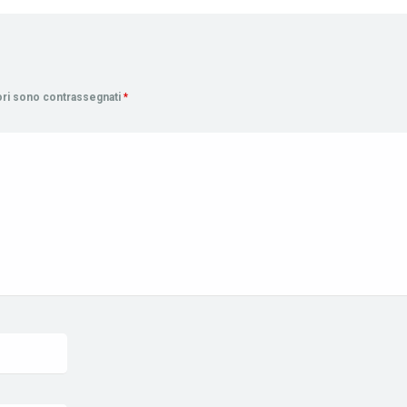
tori sono contrassegnati
*