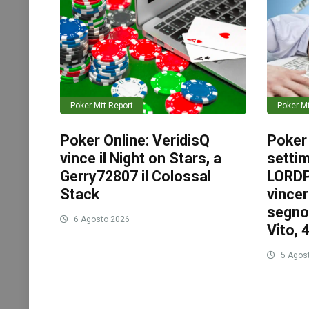
Poker Mtt Report
Poker Mt
Poker Online: VeridisQ
Poker 
vince il Night on Stars, a
settim
Gerry72807 il Colossal
LORDP
Stack
vincer
segno 
6 Agosto 2026
Vito, 
5 Agos