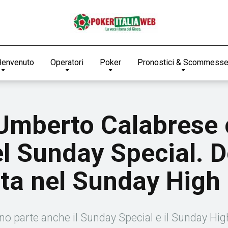
Benvenuto
Operatori
Poker
Pronostici & Scommess
 Umberto Calabrese 
el Sunday Special.
tta nel Sunday High 
nno parte anche il Sunday Special e il Sunday Hig