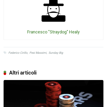
Francesco "Straydog" Healy
Federico Cirillo
,
Pesi Massimi
,
Sunday Big
Altri articoli