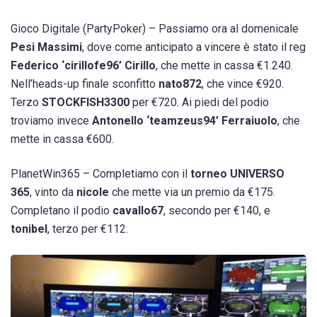
Gioco Digitale
(PartyPoker) – Passiamo ora al domenicale
Pesi Massimi
, dove come anticipato a vincere è stato il reg
Federico ‘cirillofe96’ Cirillo
, che mette in cassa €1.240.
Nell’heads-up finale sconfitto
nato872
, che vince €920.
Terzo
STOCKFISH3300
per €720. Ai piedi del podio
troviamo invece
Antonello ‘teamzeus94’ Ferraiuolo
, che
mette in cassa €600.
PlanetWin365
– Completiamo con il
torneo UNIVERSO
365
, vinto da
nicole
che mette via un premio da €175.
Completano il podio
cavallo67
, secondo per €140, e
tonibel
, terzo per €112.