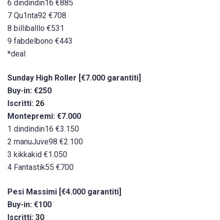
6 dindindin16 €885
7 Qu1nta92 €708
8 billiballlo €531
9 fabdelbono €443
*deal
Sunday High Roller [€7.000 garantiti]
Buy-in: €250
Iscritti: 26
Montepremi: €7.000
1 dindindin16 €3.150
2 manuJuve98 €2.100
3 kikkakid €1.050
4 Fantastik55 €700
Pesi Massimi [€4.000 garantiti]
Buy-in: €100
Iscritti: 30