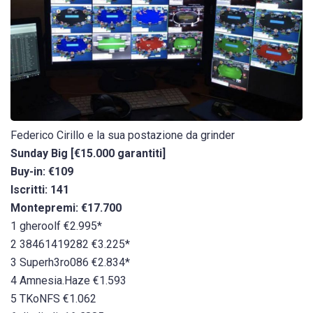
Federico Cirillo e la sua postazione da grinder
Sunday Big [€15.000 garantiti]
Buy-in: €109
Iscritti: 141
Montepremi: €17.700
1 gheroolf €2.995*
2 38461419282 €3.225*
3 Superh3ro086 €2.834*
4 Amnesia.Haze €1.593
5 TKoNFS €1.062