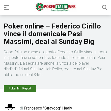
Poker online – Federico Cirillo
vince il domenicale Pesi
Massimi, deal al Sunday Big
Dopo l’ottimo mese di agosto, Federico Cirillo vince ancora
in questo fine di settembre, facendo suo il domenicali Pesi
Massimi. Da segnalare anche la vittoria del player
dindindin16 nel Sunday High Roller, mentre nel Sunday Big
abbiamo un deal 3-left.
Poker Mtt Report
di
Francesco "Straydog" Healy