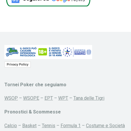
Privacy Policy
Tornei Poker che seguiamo
WSOP
–
WSOPE
–
EPT
–
WPT
–
Tana delle Tigri
Pronostici & Scommesse
Calcio
–
Basket
–
Tennis
–
Formula 1
–
Costume e Società