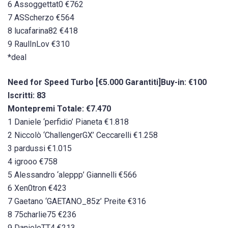
6 Assoggettat0 €762
7 ASScherzo €564
8 lucafarina82 €418
9 RaulInLov €310
*deal
Need for Speed Turbo [€5.000 Garantiti]
Buy-in: €100
Iscritti: 83
Montepremi Totale: €7.470
1 Daniele ‘perfidio’ Pianeta €1.818
2 Niccolò ‘ChallengerGX’ Ceccarelli €1.258
3 pardussi €1.015
4 igrooo €758
5 Alessandro ‘aleppp’ Giannelli €566
6 Xen0tron €423
7 Gaetano ‘GAETANO_85z’ Preite €316
8 75charlie75 €236
9 DanieleTT4 €213