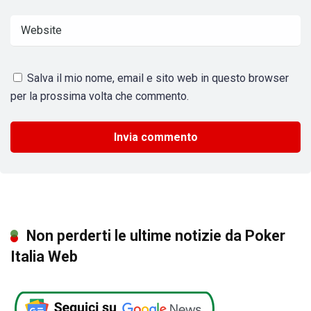
Salva il mio nome, email e sito web in questo browser
per la prossima volta che commento.
Non perderti le ultime notizie da Poker
Italia Web