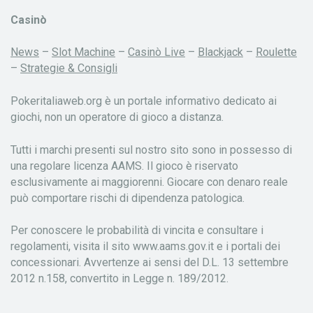
Casinò
News
–
Slot Machine
–
Casinò Live
–
Blackjack
–
Roulette
–
Strategie & Consigli
Pokeritaliaweb.org è un portale informativo dedicato ai
giochi, non un operatore di gioco a distanza.
Tutti i marchi presenti sul nostro sito sono in possesso di
una regolare licenza AAMS. Il gioco è riservato
esclusivamente ai maggiorenni. Giocare con denaro reale
può comportare rischi di dipendenza patologica.
Per conoscere le probabilità di vincita e consultare i
regolamenti, visita il sito www.aams.gov.it e i portali dei
concessionari. Avvertenze ai sensi del D.L. 13 settembre
2012 n.158, convertito in Legge n. 189/2012.