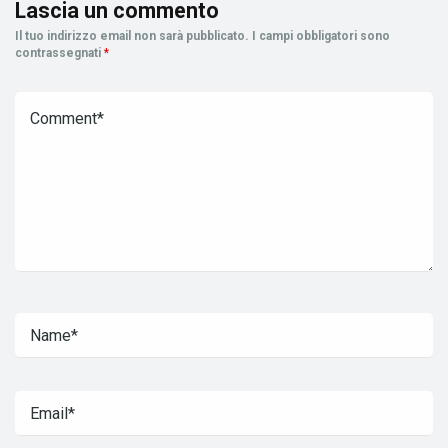
Lascia un commento
Il tuo indirizzo email non sarà pubblicato.
I campi obbligatori sono
contrassegnati
*