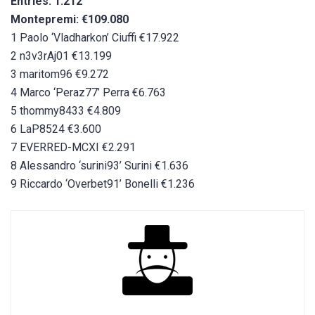
Entries: 1.212
Montepremi: €109.080
1 Paolo ‘Vladharkon’ Ciuffi €17.922
2 n3v3rAj01 €13.199
3 maritom96 €9.272
4 Marco ‘Peraz77’ Perra €6.763
5 thommy8433 €4.809
6 LaP8524 €3.600
7 EVERRED-MCXI €2.291
8 Alessandro ‘surini93’ Surini €1.636
9 Riccardo ‘Overbet91’ Bonelli €1.236