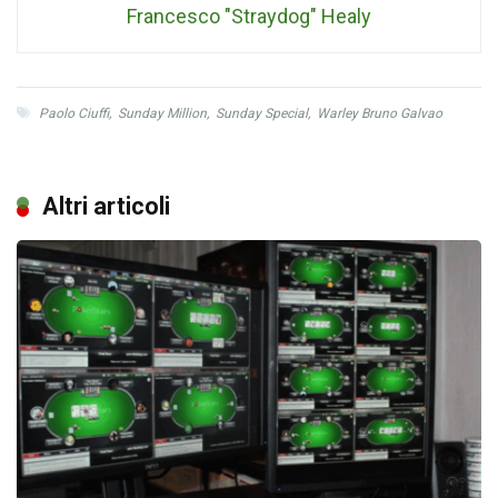
Francesco "Straydog" Healy
Paolo Ciuffi
,
Sunday Million
,
Sunday Special
,
Warley Bruno Galvao
Altri articoli