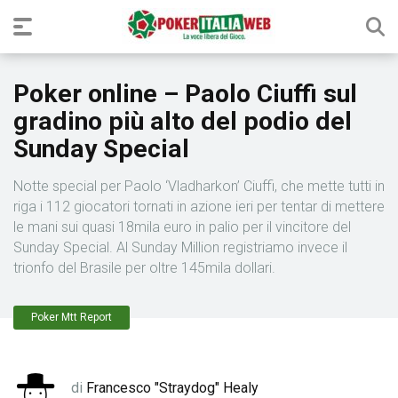
Poker online – Paolo Ciuffi sul
gradino più alto del podio del
Sunday Special
Notte special per Paolo ‘Vladharkon’ Ciuffi, che mette tutti in
riga i 112 giocatori tornati in azione ieri per tentar di mettere
le mani sui quasi 18mila euro in palio per il vincitore del
Sunday Special. Al Sunday Million registriamo invece il
trionfo del Brasile per oltre 145mila dollari.
Poker Mtt Report
di
Francesco "Straydog" Healy