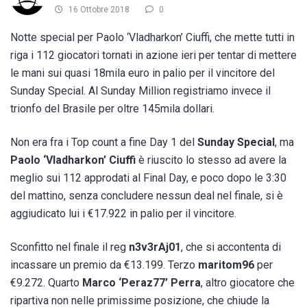
16 Ottobre 2018
0
Notte special per Paolo ‘Vladharkon’ Ciuffi, che mette tutti in
riga i 112 giocatori tornati in azione ieri per tentar di mettere
le mani sui quasi 18mila euro in palio per il vincitore del
Sunday Special. Al Sunday Million registriamo invece il
trionfo del Brasile per oltre 145mila dollari.
Non era fra i Top count a fine Day 1 del
Sunday Special
, ma
Paolo ‘Vladharkon’ Ciuffi
è riuscito lo stesso ad avere la
meglio sui 112 approdati al Final Day, e poco dopo le 3:30
del mattino, senza concludere nessun deal nel finale, si è
aggiudicato lui i €17.922 in palio per il vincitore.
Sconfitto nel finale il reg
n3v3rAj01
, che si accontenta di
incassare un premio da €13.199. Terzo
maritom96
per
€9.272. Quarto
Marco ‘Peraz77’ Perra
, altro giocatore che
ripartiva non nelle primissime posizione, che chiude la