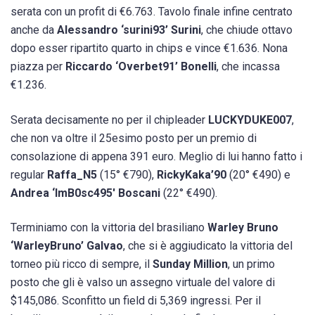
serata con un profit di €6.763. Tavolo finale infine centrato
anche da
Alessandro ‘surini93’ Surini
, che chiude ottavo
dopo esser ripartito quarto in chips e vince €1.636. Nona
piazza per
Riccardo ‘Overbet91’ Bonelli
, che incassa
€1.236.
Serata decisamente no per il chipleader
LUCKYDUKE007
,
che non va oltre il 25esimo posto per un premio di
consolazione di appena 391 euro. Meglio di lui hanno fatto i
regular
Raffa_N5
(15° €790),
RickyKaka’90
(20° €490) e
Andrea ‘ImB0sc495′ Boscani
(22° €490).
Terminiamo con la vittoria del brasiliano
Warley Bruno
‘WarleyBruno’ Galvao
, che si è aggiudicato la vittoria del
torneo più ricco di sempre, il
Sunday Million
, un primo
posto che gli è valso un assegno virtuale del valore di
$145,086. Sconfitto un field di 5,369 ingressi. Per il