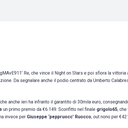
ingMAvE911’ Re, che vince il Night on Stars e poi sfiora la vittoria
izione. Da segnalare anche il podio centrato da Umberto Calabre
 che anche ieri ha infranto il garantito di 30mila euro, consegnand
e
un primo premio da €6.149. Sconfitto nel finale
grigolo65
, che
na invece per
Giuseppe ‘peppruocc’ Ruocco
, out nono per €42