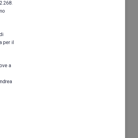
2.268.
amo
di
 per il
ove a
Andrea