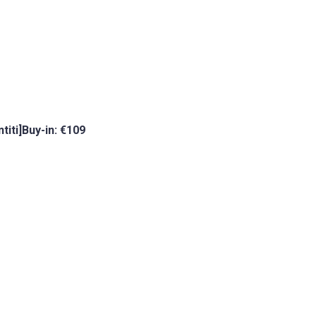
titi]
Buy-in: €109