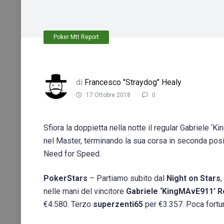
Poker Mtt Report
di
Francesco "Straydog" Healy
17 Ottobre 2018
0
Sfiora la doppietta nella notte il regular Gabriele ‘K
nel Master, terminando la sua corsa in seconda pos
Need for Speed.
PokerStars
– Partiamo subito dal
Night on Stars
,
nelle mani del vincitore
Gabriele ‘KingMAvE911’ R
€4.580. Terzo
superzenti65
per €3.357. Poca fortu