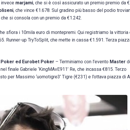
a invece
marjami
, che si è così assicurato un premio premio da €
oliseni
, che vince €1.678. Sul gradino più basso del podio trovi
, che si consola con un premio da €1.242.
che sfiora i 10mila euro di montepremi. Qui registriamo la vittoria 
5. Runner-up TryToSplit, che mette in cassa €1.591. Terza piazza
 Poker
ed
Eurobet Poker
– Terminiamo con l’evento
Master
d
o nel finale Gabriele ‘KingMAvE911’ Re, che incassa €815. Terzo
to per Massimo ‘uomotigre3’ Tigre (€231) e l’ottava piazza di 