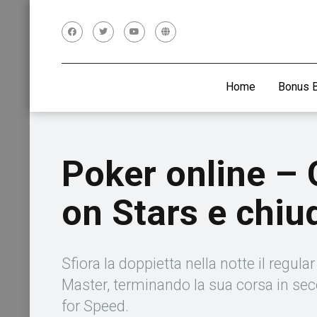
Home
Bonus 
Poker online – G
on Stars e chiu
Sfiora la doppietta nella notte il regula
Master, terminando la sua corsa in se
for Speed.