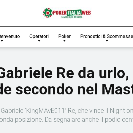
Benvenuto
Operatori
Poker
Pronostici & Scommess
abriele Re da urlo, 
de secondo nel Mas
r Gabriele ‘KingMAvE911’ Re, che vince il Night on 
conda posizione. Da segnalare anche il podio ce