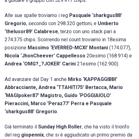
a guidare il gruppo con 529.917 chips.
Alle sue spalle troviamo i reg
Pasquale ‘sharkgus88’
Gregorio
, secondo con 298.320 gettoni, e
Umberto
‘thelusor89’ Calabrese
, terzo con uno stack pari a
274.375 chips. Scorrendo nel count troviamo in 18esima
posizione
Massimo ‘EVERRED-MCXI’ Montani
(174.077),
Nicola ‘JhonCheever’ Cappellesso
20esimo (168.914) e
Andrea ‘OMG?_?JOKER’ Carini
21esimo (162.900).
Ad avanzare dal Day 1 anche
Mirko ‘KAPPAGGIBBI’
Abbracciante, Andrea ‘TTAHITI75’ Bertacca, Mario
‘MAGIpoker87’ Magistro, Guido ‘POGGIAIOLO’
Pieraccini, Marco ‘Peraz77’ Perra e Pasquale
‘sharkgus88’ Gregorio
.
Già terminato il
Sunday High Roller
, che ha visto il trionfo
del reg
giopennix
, che si è aggiudicato un primo premio da