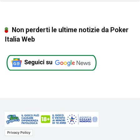
Non perderti le ultime notizie da Poker
Italia Web
Privacy Policy