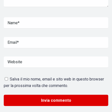
Salva il mio nome, email e sito web in questo browser
per la prossima volta che commento.