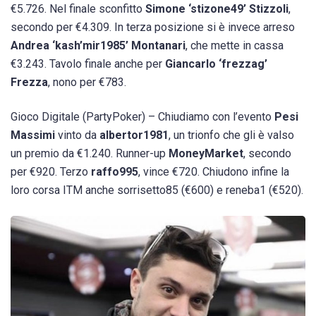
€5.726. Nel finale sconfitto
Simone ‘stizone49’ Stizzoli
,
secondo per €4.309. In terza posizione si è invece arreso
Andrea ‘kash’mir1985’ Montanari
, che mette in cassa
€3.243. Tavolo finale anche per
Giancarlo ‘frezzag’
Frezza
, nono per €783.
Gioco Digitale (PartyPoker) – Chiudiamo con l’evento
Pesi
Massimi
vinto da
albertor1981
, un trionfo che gli è valso
un premio da €1.240. Runner-up
MoneyMarket
, secondo
per €920. Terzo
raffo995
, vince €720. Chiudono infine la
loro corsa ITM anche sorrisetto85 (€600) e reneba1 (€520).