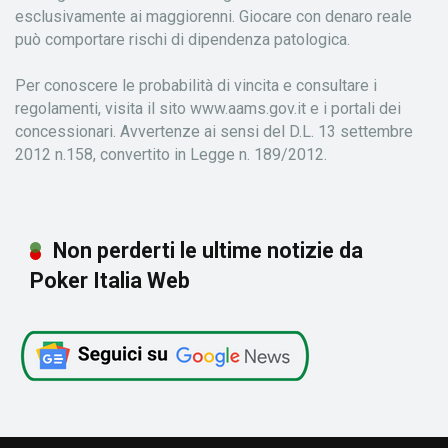
esclusivamente ai maggiorenni. Giocare con denaro reale
può comportare rischi di dipendenza patologica.
Per conoscere le probabilità di vincita e consultare i
regolamenti, visita il sito www.aams.gov.it e i portali dei
concessionari. Avvertenze ai sensi del D.L. 13 settembre
2012 n.158, convertito in Legge n. 189/2012.
Non perderti le ultime notizie da
Poker Italia Web