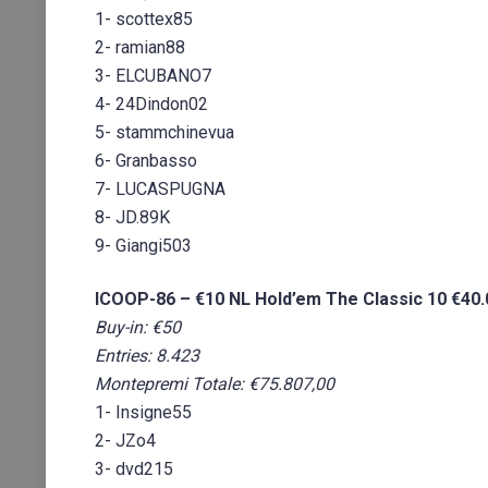
1- scottex85
2- ramian88
3- ELCUBANO7
4- 24Dindon02
5- stammchinevua
6- Granbasso
7- LUCASPUGNA
8- JD.89K
9- Giangi503
ICOOP-86 – €10 NL Hold’em The Classic 10 €40.
Buy-in: €50
Entries: 8.423
Montepremi Totale: €75.807,00
1- Insigne55
2- JZo4
3- dvd215