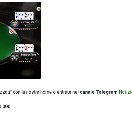
tonizzati” con la nostra home o entrate nel
canale Telegram
Notizi
0.000