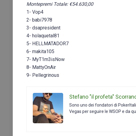
Montepremi Totale: €54.630,00
1- Vop4
2- babi7978
3- dsapresident
4- holaquetal81
5- HELLMATADOR7
6- makita105
7- MyT1m3isNow
8- MattyOnAir
9- Pellegrinous
Stefano "il profeta" Scorran
Sono uno dei fondatori di PokerItal
Vegas per seguire le WSOP e da qu