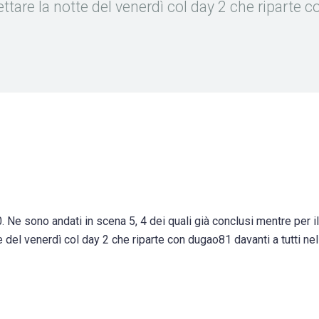
tare la notte del venerdì col day 2 che riparte c
. Ne sono andati in scena 5, 4 dei quali già conclusi mentre per il
 del venerdì col day 2 che riparte con dugao81 davanti a tutti nel