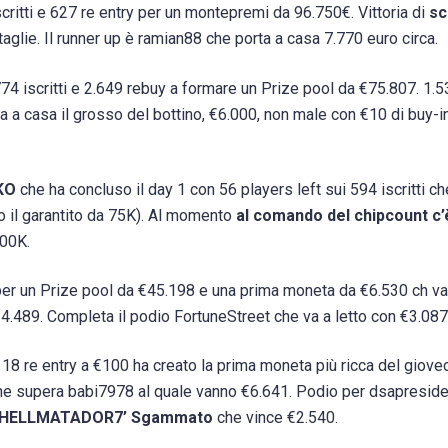
critti e 627 re entry per un montepremi da 96.750€. Vittoria di
sc
aglie. Il runner up è ramian88 che porta a casa 7.770 euro circa.
774 iscritti e 2.649 rebuy a formare un Prize pool da €75.807. 1.
a a casa il grosso del bottino, €6.000, non male con €10 di buy-i
 KO
che ha concluso il day 1 con 56 players left sui 594 iscritti c
o il garantito da 75K). Al momento
al comando del chipcount c’
500K.
per un Prize pool da €45.198 e una prima moneta da €6.530 ch va
.489. Completa il podio FortuneStreet che va a letto con €3.087 
118 re entry a €100 ha creato la prima moneta più ricca del giove
e supera babi7978 al quale vanno €6.641. Podio per dsapreside
 ‘HELLMATADOR7’ Sgammato
che vince €2.540.