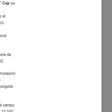
T Cup
su
e al
o).
oria.
neta da
02.
prizepool
o
seguito
ul campo
a 13.200