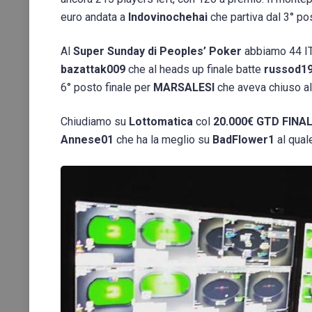
euro andata a
Indovinochehai
che partiva dal 3° pos
Al
Super Sunday di Peoples’ Poker
abbiamo 44 IT
bazattak009
che al heads up finale batte
russod1
6° posto finale per
MARSALESI
che aveva chiuso al
Chiudiamo su
Lottomatica
col
20.000€ GTD FINA
Annese01
che ha la meglio su
BadFlower1
al qual