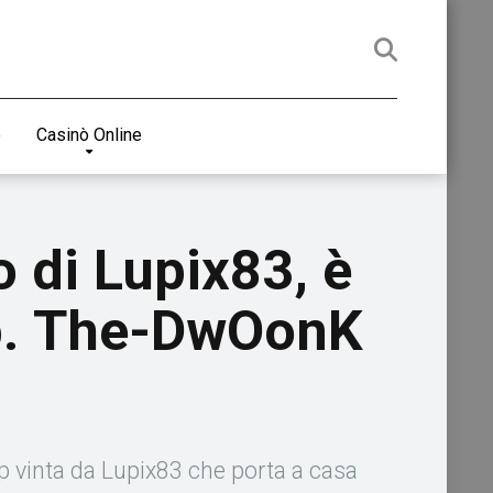
e
Casinò Online
 di Lupix83, è
up. The-DwOonK
p vinta da Lupix83 che porta a casa