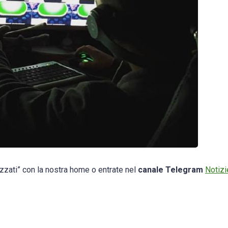
tonizzati” con la nostra home o entrate nel
canale Telegram
Notizi