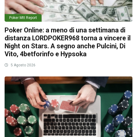
Poker Mtt Report
Poker Online: a meno di una settimana di
distanza LORDPOKER968 torna a vincere il
Night on Stars. A segno anche Pulcini, Di
Vito, 4betforinfo e Hypsoka
5 Agosto 2026