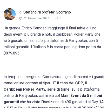
di
Stefano "il profeta" Scorrano
25 Novembre 2020
0
Un grande Enrico Camosci raggiunge il final table di uno
degli eventi più grandi e noti, il Caribbean Poker Party che
si è giocato online sulla piattaforma di Partypoker, con 5
milioni garantiti. L’italiano è in corsa per un primo posto da
$879.895.
In tempi di emergenza Coronavirus i grandi marchi e i grandi
tornei online corrono ai ripari. E’ il caso del
CPP
, il
Caribbean Poker Party,
serie di tornei sulla piattaforma
online di Partypoker, culminati col
Main Event da 5 milioni
garantiti
che ha visto l’iscrizione di 490 giocatori al Day 1A