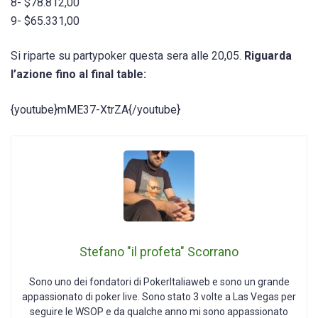
8- $78.812,00
9- $65.331,00
Si riparte su partypoker questa sera alle 20,05.
Riguarda
l’azione fino al final table:
{youtube}mME37-XtrZA{/youtube}
Stefano "il profeta" Scorrano
Sono uno dei fondatori di PokerItaliaweb e sono un grande
appassionato di poker live. Sono stato 3 volte a Las Vegas per
seguire le WSOP e da qualche anno mi sono appassionato