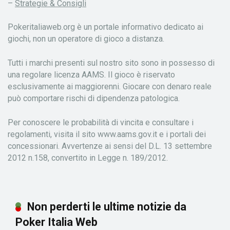
–
Strategie & Consigli
Pokeritaliaweb.org è un portale informativo dedicato ai
giochi, non un operatore di gioco a distanza.
Tutti i marchi presenti sul nostro sito sono in possesso di
una regolare licenza AAMS. Il gioco è riservato
esclusivamente ai maggiorenni. Giocare con denaro reale
può comportare rischi di dipendenza patologica.
Per conoscere le probabilità di vincita e consultare i
regolamenti, visita il sito www.aams.gov.it e i portali dei
concessionari. Avvertenze ai sensi del D.L. 13 settembre
2012 n.158, convertito in Legge n. 189/2012.
Non perderti le ultime notizie da
Poker Italia Web