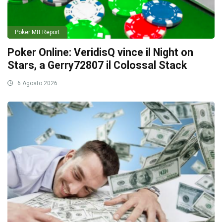
Poker Mtt Report
Poker Online: VeridisQ vince il Night on
Stars, a Gerry72807 il Colossal Stack
6 Agosto 2026