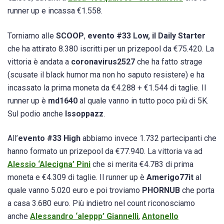
runner up e incassa €1.558.
Torniamo alle
SCOOP
,
evento #33 Low, il Daily Starter
che ha attirato 8.380 iscritti per un prizepool da €75.420. La
vittoria è andata a
coronavirus2527
che ha fatto strage
(scusate il black humor ma non ho saputo resistere) e ha
incassato la prima moneta da €4.288 + €1.544 di taglie. Il
runner up è
md1640
al quale vanno in tutto poco più di 5K.
Sul podio anche
Issoppazz
.
All’
evento #33 High
abbiamo invece 1.732 partecipanti che
hanno formato un prizepool da €77.940. La vittoria va ad
Alessio ‘Alecigna’ Pini
che si merita €4.783 di prima
moneta e €4.309 di taglie. Il runner up è
Amerigo77it
al
quale vanno 5.020 euro e poi troviamo
PHORNUB
che porta
a casa 3.680 euro. Più indietro nel count riconosciamo
anche
Alessandro ‘aleppp’ Giannelli
,
Antonello