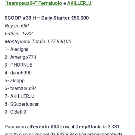
“teamzeus94” Ferraiuolo
e
AKILLERJJ
.
SCOOP #33 H – Daily Starter €50.000
Buy-in: €50
Entries: 1732
Montepremi Totale: €77.940,00
1- Alecigna
2- Amerigo77it
3- PHORNUB
4- dario6990
5- aleppp
6- teamzeus94
7- AKILLERJJ
8- SSupertuscan
9- C.Belli9
Passiamo all’
evento #34 Low, il DeepStack
da 2.381
iscritti e un prizepool da €42.858 e una prima moneta da