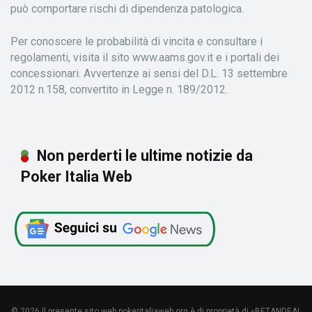
può comportare rischi di dipendenza patologica.
Per conoscere le probabilità di vincita e consultare i
regolamenti, visita il sito www.aams.gov.it e i portali dei
concessionari. Avvertenze ai sensi del D.L. 13 settembre
2012 n.158, convertito in Legge n. 189/2012.
Non perderti le ultime notizie da
Poker Italia Web
© 2026 Il presente sito web pokeritaliaweb.org è di proprietà di «BETANDEAL