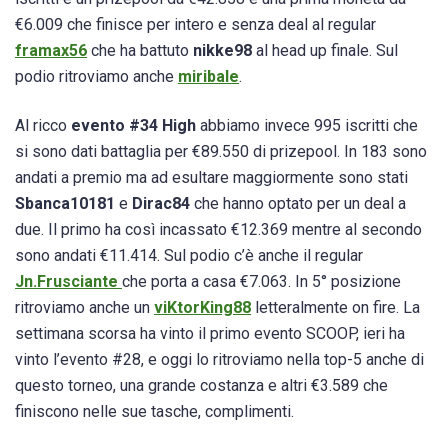
€6.009 che finisce per intero e senza deal al regular
framax56
che ha battuto
nikke98
al head up finale. Sul
podio ritroviamo anche
miribale
.
Al ricco
evento #34 High
abbiamo invece 995 iscritti che
si sono dati battaglia per €89.550 di prizepool. In 183 sono
andati a premio ma ad esultare maggiormente sono stati
Sbanca10181
e
Dirac84
che hanno optato per un deal a
due. Il primo ha così incassato €12.369 mentre al secondo
sono andati €11.414. Sul podio c’è anche il regular
Jn.Frusciante
che porta a casa €7.063. In 5° posizione
ritroviamo anche un
viKtorKing88
letteralmente on fire. La
settimana scorsa ha vinto il primo evento SCOOP, ieri ha
vinto l’evento #28, e oggi lo ritroviamo nella top-5 anche di
questo torneo, una grande costanza e altri €3.589 che
finiscono nelle sue tasche, complimenti.