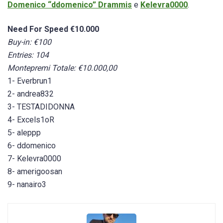
Domenico “ddomenico” Drammis
e
Kelevra0000
.
Need For Speed €10.000
Buy-in: €100
Entries: 104
Montepremi Totale: €10.000,00
1- Everbrun1
2- andrea832
3- TESTADIDONNA
4- Excels1oR
5- aleppp
6- ddomenico
7- Kelevra0000
8- amerigoosan
9- nanairo3