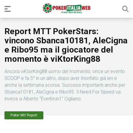
Report MTT PokerStars:
vincono Sbanca10181, AleCigna
e Ribo95 ma il giocatore del
momento è viKtorKing88
Ancora viKtorKing88 uomo del momento, vince un evento
SCOOP e fa 5° in un altro, dopo aver trionfato già ieri e
anche la settimana scorsa. Successi importanti anche per
Sbanca10181, AleCigna e Ribo95. Il Need For Speed va
invece a Alberto “Everbrun1” Cigliano.
Poker Mtt Report