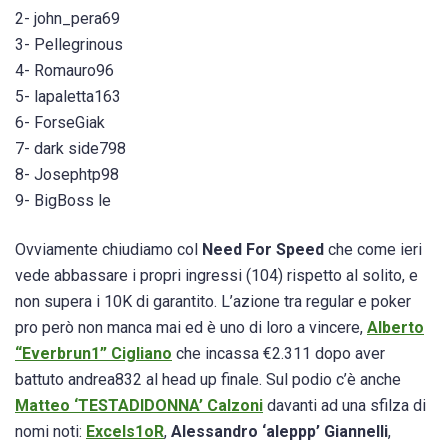
2- john_pera69
3- Pellegrinous
4- Romauro96
5- lapaletta163
6- ForseGiak
7- dark side798
8- Josephtp98
9- BigBoss le
Ovviamente chiudiamo col
Need For Speed
che come ieri
vede abbassare i propri ingressi (104) rispetto al solito, e
non supera i 10K di garantito. L’azione tra regular e poker
pro però non manca mai ed è uno di loro a vincere,
Alberto
“Everbrun1” Cigliano
che incassa €2.311 dopo aver
battuto andrea832 al head up finale. Sul podio c’è anche
Matteo ‘TESTADIDONNA’ Calzoni
davanti ad una sfilza di
nomi noti:
Excels1oR
,
Alessandro ‘aleppp’ Giannelli
,