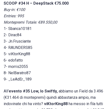
SCOOP #34 H – DeepStack €75.000
Buy-in: €100
Entries: 995
Montepremi Totale: €89.550,00
1- Sbanca10181
2- Dirac84
3- Jn.Frusciante
4- RAUNDERS85
5- viKtorKing88
6- edofatto
7- morris2055
8- NelBaratro87
9- _LeAdEr_189
All’
evento #35 Low, lo Swiftly,
abbiamo un Field da 3.496
(€31.464 di montepremi) quindi abbastanza ampio, ma
indovinate chi ha vinto?
viKtorKing88
ha messo in fila tutti