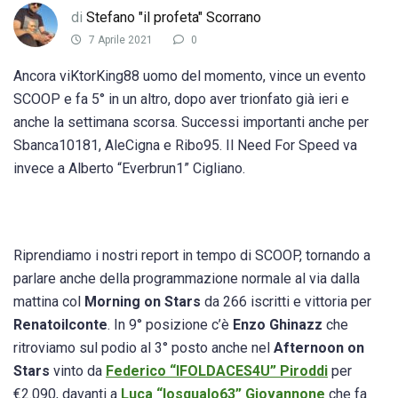
di
Stefano "il profeta" Scorrano
7 Aprile 2021
0
Ancora viKtorKing88 uomo del momento, vince un evento
SCOOP e fa 5° in un altro, dopo aver trionfato già ieri e
anche la settimana scorsa. Successi importanti anche per
Sbanca10181, AleCigna e Ribo95. Il Need For Speed va
invece a Alberto “Everbrun1” Cigliano.
Riprendiamo i nostri report in tempo di SCOOP, tornando a
parlare anche della programmazione normale al via dalla
mattina col
Morning on Stars
da 266 iscritti e vittoria per
Renatoilconte
. In 9° posizione c’è
Enzo Ghinazz
che
ritroviamo sul podio al 3° posto anche nel
Afternoon on
Stars
vinto da
Federico “IFOLDACES4U” Piroddi
per
€2.090, davanti a
Luca “losqualo63” Giovannone
che fa