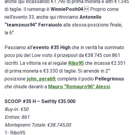
anche qui incassando €1.790 di prima moneta e altri €1.345
di taglie. Il runnerup è
WinniePooh04
. Proprio come
nell’evento 33, anche qui ritroviamo
Antonello
“teamzeus94” Ferraiuolo
alla stessa posizione finale,
la 6°.
Passiamo all’
evento #35 High
che in verità ha sommato
poco più del Low visto il prizepool da €38.745 con 861
iscritti. La vittoria va al regular
Ribo95
che incassa €2.551
di prima moneta e €3.330 di taglie. Si arrende in 2°
posizione
john_pera69
, completa il podio
Pellegrinous
che chiude davanti a
Mauro “Romauro96” Alessi
.
SCOOP #35 H – Swiftly €35.000
Buy-in: €50
Entries: 861
Montepremi Totale: €38.745,00
1- Ribo95