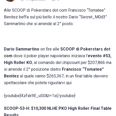
Alle SCOOP di Pokerstars dot com Francisco “Tomatee”
Benitez beffa sul più bello il nostro Dario “Secret_M0d3”
Sammartino che si arrende al 2° posto.
Dario Sammartino
on fire alle
SCOOP di Pokerstars dot
com
dove il poker player napoletano iniziava l’
evento #53,
High Roller KO
, al comando del chipcount per $207,866 ma
si arrende il 2° posizione dietro
Francisco “Tomatee”
Benitez
al quale vanno $265,367, in un final table davvero
spettacolare che potete rigustarvi qui:
{youtube}Xzfxk9E_uS0&t=1s{/youtube}
SCOOP-53-H: $10,300 NLHE PKO High Roller Final Table
Results