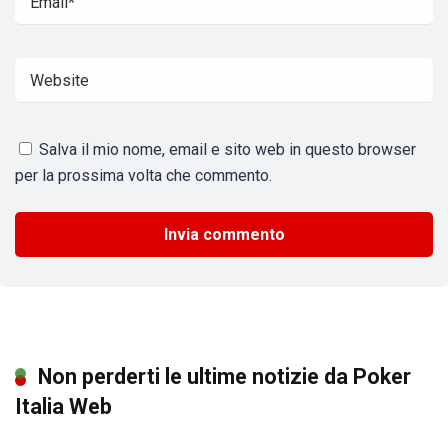
Salva il mio nome, email e sito web in questo browser
per la prossima volta che commento.
Non perderti le ultime notizie da Poker
Italia Web