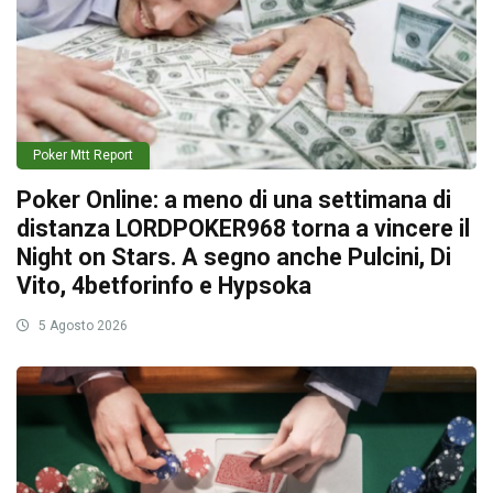
Poker Mtt Report
Poker Online: a meno di una settimana di
distanza LORDPOKER968 torna a vincere il
Night on Stars. A segno anche Pulcini, Di
Vito, 4betforinfo e Hypsoka
5 Agosto 2026