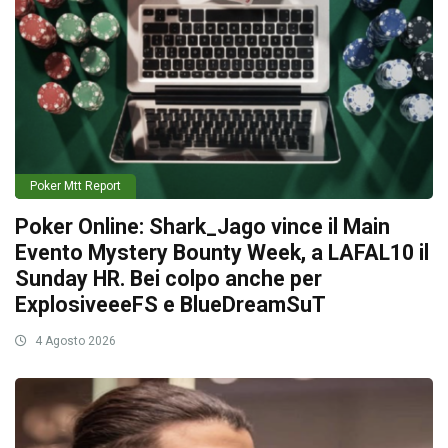
Poker Mtt Report
Poker Online: Shark_Jago vince il Main
Evento Mystery Bounty Week, a LAFAL10 il
Sunday HR. Bei colpo anche per
ExplosiveeeFS e BlueDreamSuT
4 Agosto 2026