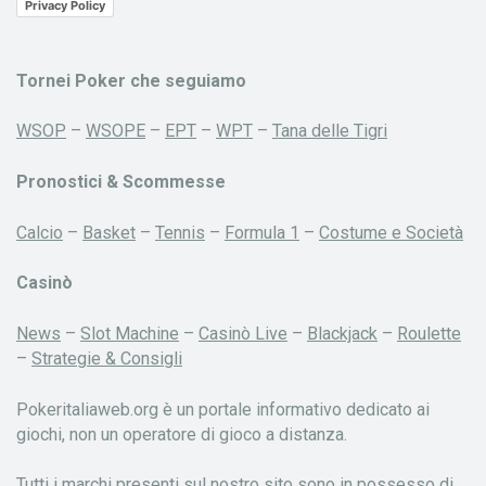
Privacy Policy
Tornei Poker che seguiamo
WSOP
–
WSOPE
–
EPT
–
WPT
–
Tana delle Tigri
Pronostici & Scommesse
Calcio
–
Basket
–
Tennis
–
Formula 1
–
Costume e Società
Casinò
News
–
Slot Machine
–
Casinò Live
–
Blackjack
–
Roulette
–
Strategie & Consigli
Pokeritaliaweb.org è un portale informativo dedicato ai
giochi, non un operatore di gioco a distanza.
Tutti i marchi presenti sul nostro sito sono in possesso di