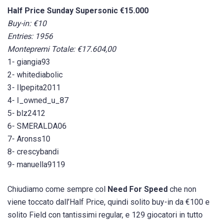
Half Price Sunday Supersonic €15.000
Buy-in: €10
Entries: 1956
Montepremi Totale: €17.604,00
1- giangia93
2- whitediabolic
3- Ilpepita2011
4- I_owned_u_87
5- blz2412
6- SMERALDA06
7- Aronss10
8- crescybandi
9- manuella9119
Chiudiamo come sempre col
Need For Speed
che non
viene toccato dall’Half Price, quindi solito buy-in da €100 e
solito Field con tantissimi regular, e 129 giocatori in tutto