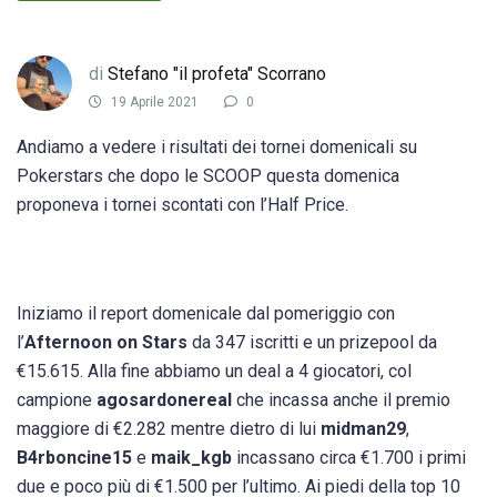
di
Stefano "il profeta" Scorrano
19 Aprile 2021
0
Andiamo a vedere i risultati dei tornei domenicali su
Pokerstars che dopo le SCOOP questa domenica
proponeva i tornei scontati con l’Half Price.
Iniziamo il report domenicale dal pomeriggio con
l’
Afternoon on Stars
da 347 iscritti e un prizepool da
€15.615. Alla fine abbiamo un deal a 4 giocatori, col
campione
agosardonereal
che incassa anche il premio
maggiore di €2.282 mentre dietro di lui
midman29
,
B4rboncine15
e
maik_kgb
incassano circa €1.700 i primi
due e poco più di €1.500 per l’ultimo. Ai piedi della top 10