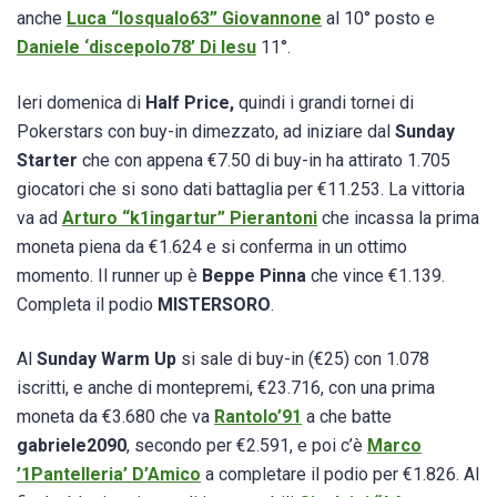
anche
Luca “losqualo63” Giovannone
al 10° posto e
Daniele ‘discepolo78’ Di Iesu
11°.
Ieri domenica di
Half Price,
quindi i grandi tornei di
Pokerstars con buy-in dimezzato, ad iniziare dal
Sunday
Starter
che con appena €7.50 di buy-in ha attirato 1.705
giocatori che si sono dati battaglia per €11.253. La vittoria
va ad
Arturo “k1ingartur” Pierantoni
che incassa la prima
moneta piena da €1.624 e si conferma in un ottimo
momento. Il runner up è
Beppe Pinna
che vince €1.139.
Completa il podio
MISTERSORO
.
Al
Sunday Warm Up
si sale di buy-in (€25) con 1.078
iscritti, e anche di montepremi, €23.716, con una prima
moneta da €3.680 che va
Rantolo’91
a che batte
gabriele2090
, secondo per €2.591, e poi c’è
Marco
’1Pantelleria’ D’Amico
a completare il podio per €1.826. Al