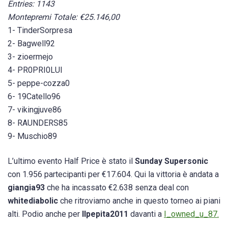
Entries: 1143
Montepremi Totale: €25.146,00
1- TinderSorpresa
2- Bagwell92
3- zioermejo
4- PR0PRI0LUI
5- peppe-cozza0
6- 19Catello96
7- vikingjuve86
8- RAUNDERS85
9- Muschio89
L’ultimo evento Half Price è stato il
Sunday Supersonic
con 1.956 partecipanti per €17.604. Qui la vittoria è andata a
giangia93
che ha incassato €2.638 senza deal con
whitediabolic
che ritroviamo anche in questo torneo ai piani
alti. Podio anche per
Ilpepita2011
davanti a
I_owned_u_87.