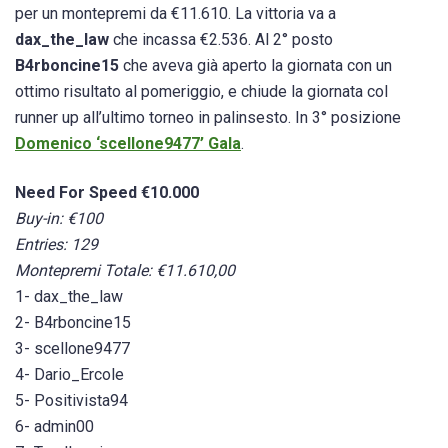
per un montepremi da €11.610. La vittoria va a
dax_the_law
che incassa €2.536. Al 2° posto
B4rboncine15
che aveva già aperto la giornata con un
ottimo risultato al pomeriggio, e chiude la giornata col
runner up all’ultimo torneo in palinsesto. In 3° posizione
Domenico ‘scellone9477’ Gala
.
Need For Speed €10.000
Buy-in: €100
Entries: 129
Montepremi Totale: €11.610,00
1- dax_the_law
2- B4rboncine15
3- scellone9477
4- Dario_Ercole
5- Positivista94
6- admin00