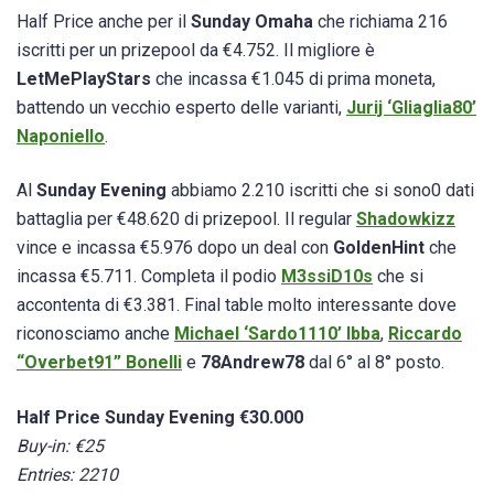
Half Price anche per il
Sunday Omaha
che richiama 216
iscritti per un prizepool da €4.752. Il migliore è
LetMePlayStars
che incassa €1.045 di prima moneta,
battendo un vecchio esperto delle varianti,
Jurij ‘Gliaglia80’
Naponiello
.
Al
Sunday Evening
abbiamo 2.210 iscritti che si sono0 dati
battaglia per €48.620 di prizepool. Il regular
Shadowkizz
vince e incassa €5.976 dopo un deal con
GoldenHint
che
incassa €5.711. Completa il podio
M3ssiD10s
che si
accontenta di €3.381. Final table molto interessante dove
riconosciamo anche
Michael ‘Sardo1110’ Ibba
,
Riccardo
“Overbet91” Bonelli
e
78Andrew78
dal 6° al 8° posto.
Half Price Sunday Evening €30.000
Buy-in: €25
Entries: 2210