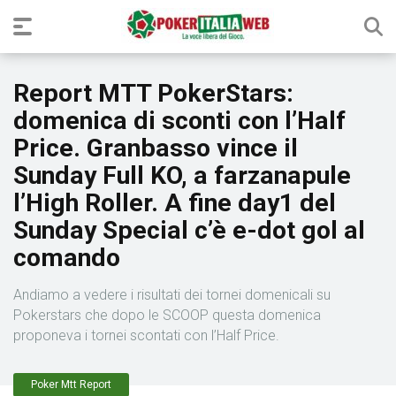
Report MTT PokerStars:
domenica di sconti con l’Half
Price. Granbasso vince il
Sunday Full KO, a farzanapule
l’High Roller. A fine day1 del
Sunday Special c’è e-dot gol al
comando
Andiamo a vedere i risultati dei tornei domenicali su
Pokerstars che dopo le SCOOP questa domenica
proponeva i tornei scontati con l’Half Price.
Poker Mtt Report