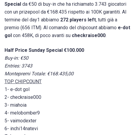
Special
da €50 di buy-in che ha richiamato 3.743 giocatori
con un prizepool da €168.435 rispetto ai 100K garantiti. Al
termine del day1 abbiamo
272 players left
, tutti già a
premio (656 ITM). Al comando del chipcount abbiamo
e-dot
gol
con 458K, di poco avanti su
checkraise000
.
Half Price Sunday Special €100.000
Buy-in: €50
Entries: 3743
Montepremi Totale: €168.435,00
TOP CHIPCOUNT
1- e-dot gol
2- checkraise000
3- miahoia
4- melobomber9
5- vaimodexter
6- inchi14natevi