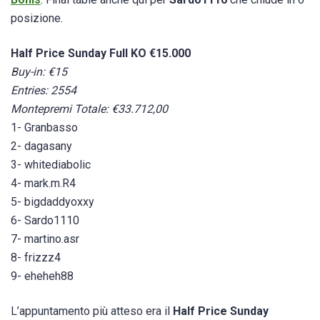
posizione.
Half Price Sunday Full KO €15.000
Buy-in: €15
Entries: 2554
Montepremi Totale: €33.712,00
1- Granbasso
2- dagasany
3- whitediabolic
4- mark.m.R4
5- bigdaddyoxxy
6- Sardo1110
7- martino.asr
8- frizzz4
9- eheheh88
L’appuntamento più atteso era il
Half Price Sunday