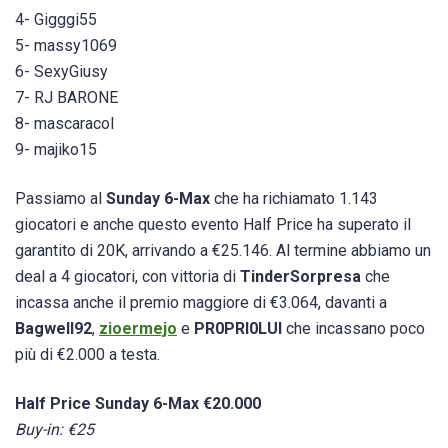
4- Gigggi55
5- massy1069
6- SexyGiusy
7- RJ BARONE
8- mascaracol
9- majiko15
Passiamo al
Sunday 6-Max
che ha richiamato 1.143
giocatori e anche questo evento Half Price ha superato il
garantito di 20K, arrivando a €25.146. Al termine abbiamo un
deal a 4 giocatori, con vittoria di
TinderSorpresa
che
incassa anche il premio maggiore di €3.064, davanti a
Bagwell92
,
zioermejo
e
PR0PRI0LUI
che incassano poco
più di €2.000 a testa.
Half Price Sunday 6-Max €20.000
Buy-in: €25