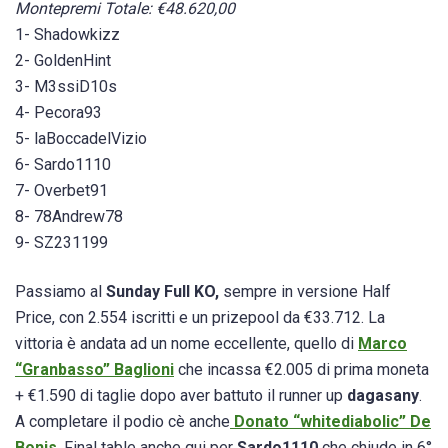
Montepremi Totale: €48.620,00
1- Shadowkizz
2- GoldenHint
3- M3ssiD10s
4- Pecora93
5- laBoccadelVizio
6- Sardo1110
7- Overbet91
8- 78Andrew78
9- SZ231199
Passiamo al
Sunday Full KO,
sempre in versione Half
Price, con 2.554 iscritti e un prizepool da €33.712. La
vittoria è andata ad un nome eccellente, quello di
Marco
“Granbasso” Baglioni
che incassa €2.005 di prima moneta
+ €1.590 di taglie dopo aver battuto il runner up
dagasany
.
A completare il podio cè anche
Donato “whitediabolic” De
Bonis
. Final table anche qui per
Sardo1110
che chiude in 6°