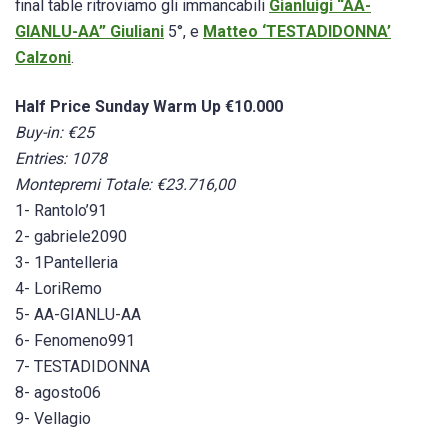
final table ritroviamo gli immancabili
Gianluigi “AA-
GIANLU-AA” Giuliani
5°, e
Matteo ‘TESTADIDONNA’
Calzoni
.
Half Price Sunday Warm Up €10.000
Buy-in: €25
Entries: 1078
Montepremi Totale: €23.716,00
1- Rantolo’91
2- gabriele2090
3- 1Pantelleria
4- LoriRemo
5- AA-GIANLU-AA
6- Fenomeno991
7- TESTADIDONNA
8- agosto06
9- Vellagio