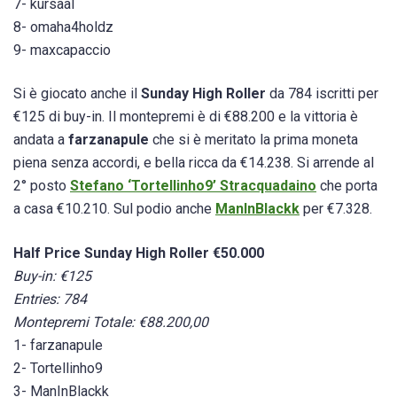
7- kursaal
8- omaha4holdz
9- maxcapaccio
Si è giocato anche il
Sunday High Roller
da 784 iscritti per
€125 di buy-in. Il montepremi è di €88.200 e la vittoria è
andata a
farzanapule
che si è meritato la prima moneta
piena senza accordi, e bella ricca da €14.238. Si arrende al
2° posto
Stefano ‘Tortellinho9’ Stracquadaino
che porta
a casa €10.210. Sul podio anche
ManInBlackk
per €7.328.
Half Price Sunday High Roller €50.000
Buy-in: €125
Entries: 784
Montepremi Totale: €88.200,00
1- farzanapule
2- Tortellinho9
3- ManInBlackk