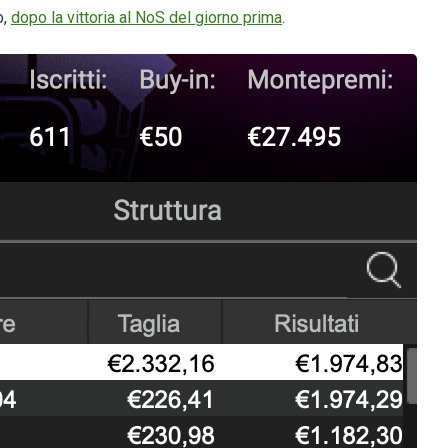
o,
dopo la vittoria al NoS del giorno prima
.