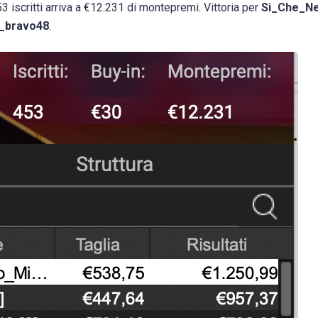
 iscritti arriva a €12.231 di montepremi. Vittoria per
Si_Che_N
y_bravo48
.