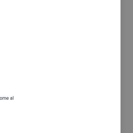
come al