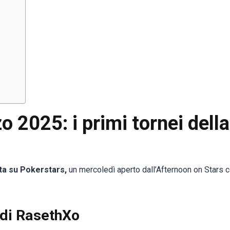
 2025: i primi tornei della
ata su Pokerstars,
un mercoledì aperto dall’Afternoon on Stars 
a di RasethXo