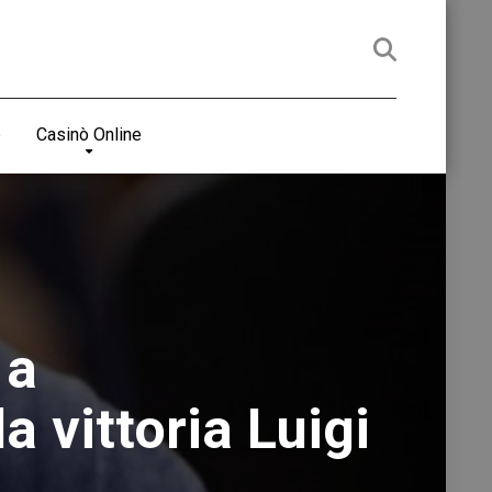
e
Casinò Online
 a
a vittoria Luigi