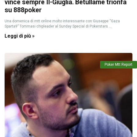
vince sempre Il-Giuglia. Betullame trionfa
su 888poker
Una domenica di mtt online molto interessante con Giuseppe “Gaza
Sparta9” Tommasi chipleader al Sunday Special di Pokerstars ...
Leggi di più »
Poker Mtt Report