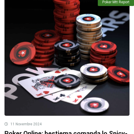
Poker Mtt Report
11 Novembre 2024
Poker Online: bestiema comanda lo Spicy-