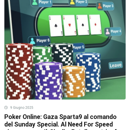
9 Giugno 2025
Poker Online: Gaza Sparta9 al comando
del Sunday Special. Al Need For Speed