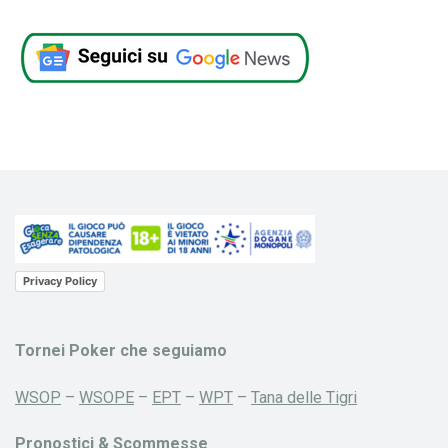
Privacy Policy
Tornei Poker che seguiamo
WSOP
–
WSOPE
–
EPT
–
WPT
–
Tana delle Tigri
Pronostici & Scommesse