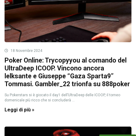
18 Novembre 2024
Poker Online: Trycopyyou al comando del
UltraDeep ICOOP. Vincono ancora
lelksante e Giuseppe “Gaza Sparta9”
Tommasi. Gambler_22 trionfa su 888poker
Su Pokerstars si è giocato il day1 dell’UltraDeep delle ICOOP, il torneo
domenicale più ricco che si concluderà ...
Leggi di più »