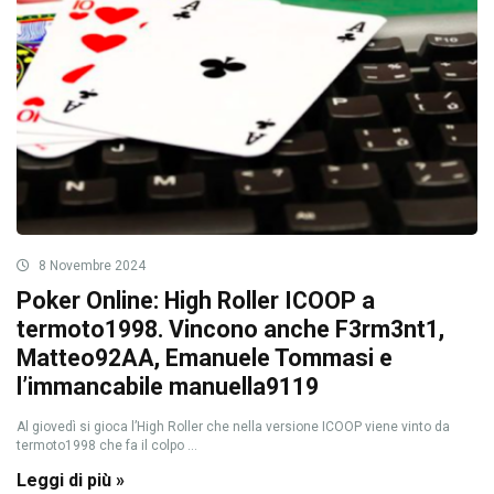
8 Novembre 2024
Poker Online: High Roller ICOOP a
termoto1998. Vincono anche F3rm3nt1,
Matteo92AA, Emanuele Tommasi e
l’immancabile manuella9119
Al giovedì si gioca l’High Roller che nella versione ICOOP viene vinto da
termoto1998 che fa il colpo ...
Leggi di più »