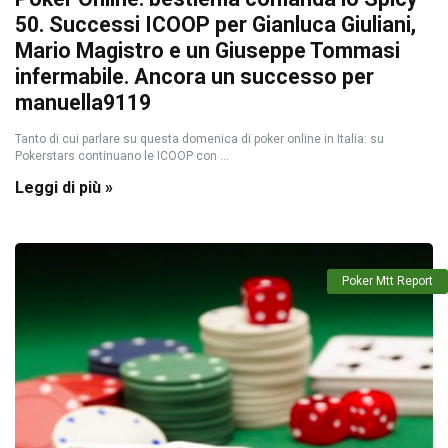
50. Successi ICOOP per Gianluca Giuliani,
Mario Magistro e un Giuseppe Tommasi
infermabile. Ancora un successo per
manuella9119
Tanto di cui parlare su questa domenica di poker online in Italia: su
Pokerstars continuano le ICOOP con ...
Leggi di più »
Poker Mtt Report