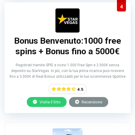
4
Bonus Benvenuto:1000 free
spins + Bonus fino a 5000€
Registrati tramite SPID e ricevi 1.000 Free Spin e 2.000€ senza
deposito su StarVegas. In più, con la tua prima ricarica puoi ricevere
fino a 3.000€ di Real Bonus utilizzabili per le tue scommesse Sportive
4.5
Visita il Sito
Recensione