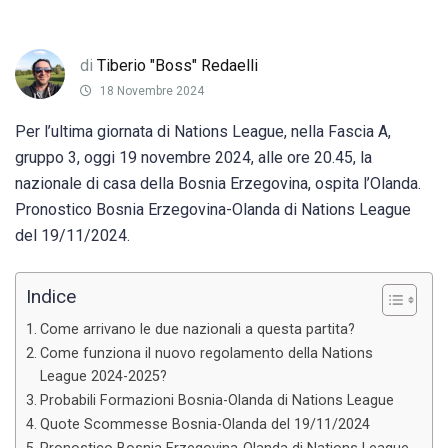
di
Tiberio "Boss" Redaelli
18 Novembre 2024
Per l’ultima giornata di Nations League, nella Fascia A,
gruppo 3, oggi 19 novembre 2024, alle ore 20.45, la
nazionale di casa della Bosnia Erzegovina, ospita l’Olanda.
Pronostico Bosnia Erzegovina-Olanda di Nations League
del 19/11/2024.
Indice
Come arrivano le due nazionali a questa partita?
Come funziona il nuovo regolamento della Nations
League 2024-2025?
Probabili Formazioni Bosnia-Olanda di Nations League
Quote Scommesse Bosnia-Olanda del 19/11/2024