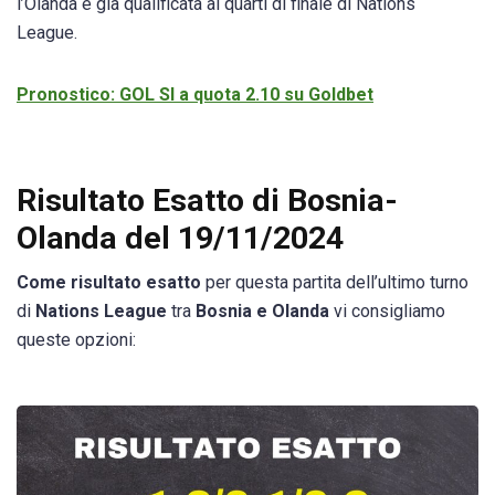
l’Olanda è già qualificata ai quarti di finale di Nations
League.
Pronostico: GOL SI a quota 2.10 su Goldbet
Risultato Esatto di Bosnia-
Olanda del 19/11/2024
Come risultato esatto
per questa partita dell’ultimo turno
di
Nations League
tra
Bosnia e Olanda
vi consigliamo
queste opzioni: