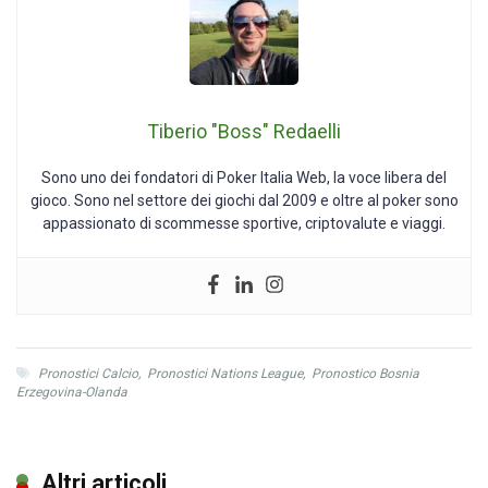
Tiberio "Boss" Redaelli
Sono uno dei fondatori di Poker Italia Web, la voce libera del
gioco. Sono nel settore dei giochi dal 2009 e oltre al poker sono
appassionato di scommesse sportive, criptovalute e viaggi.
Pronostici Calcio
,
Pronostici Nations League
,
Pronostico Bosnia
Erzegovina-Olanda
Altri articoli