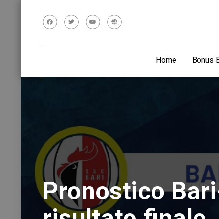
Home
Bonus 
Pronostico Bar
risultato finale