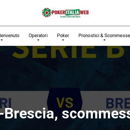
Benvenuto
Operatori
Poker
Pronostici & Scommess
i-Brescia, scommess