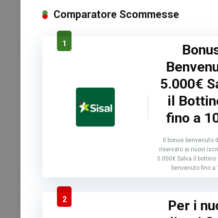
Comparatore Scommesse
1
Bonu
Benvenu
5.000€ S
il Bottin
fino a 1
Il bonus benvenuto d
riservato ai nuovi iscri
5.000€ Salva il bottino
benvenuto fino a
2
Per i nu