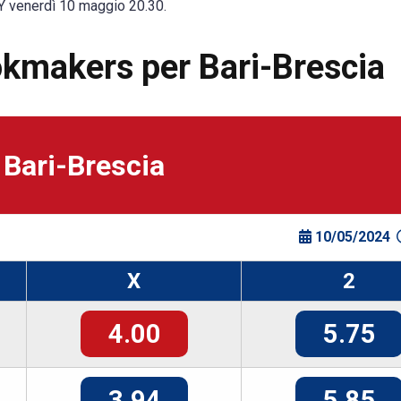
Y venerdì 10 maggio 20.30.
okmakers per Bari-Brescia
Bari-Brescia
10/05/2024
X
2
4.00
5.75
3.94
5.85