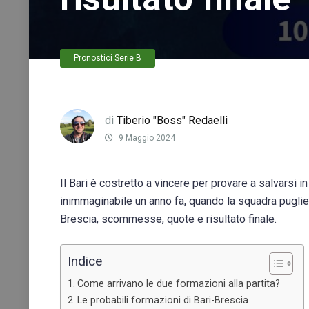
Pronostici Serie B
di
Tiberio "Boss" Redaelli
9 Maggio 2024
Il Bari è costretto a vincere per provare a salvarsi i
inimmaginabile un anno fa, quando la squadra puglie
Brescia, scommesse, quote e risultato finale.
Indice
Come arrivano le due formazioni alla partita?
Le probabili formazioni di Bari-Brescia