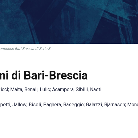
onostico Bari-Brescia di Serie B
ni di Bari-Brescia
cci; Maita, Benali, Lulic; Acampora; Sibilli, Nasti.
etti, Jallow; Bisoli, Paghera, Baseggio; Galazzi, Bjarnason; Monc