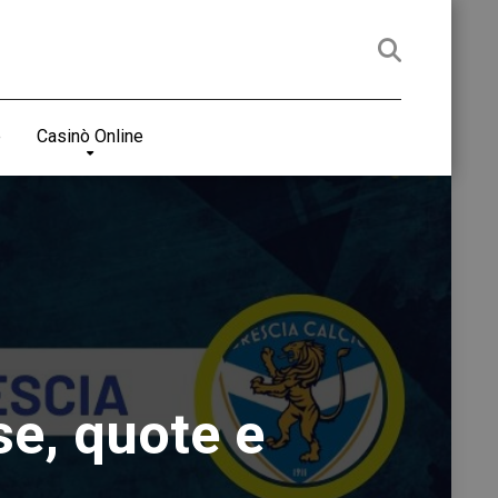
e
Casinò Online
e, quote e