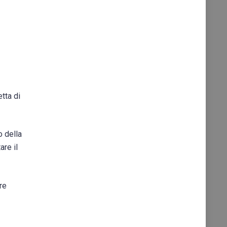
tta di
o della
are il
re