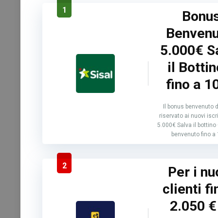
1
Bonu
Benvenu
5.000€ S
il Bottin
fino a 1
Il bonus benvenuto d
riservato ai nuovi iscri
5.000€ Salva il bottino
benvenuto fino a
2
Per i nu
clienti fi
2.050 €