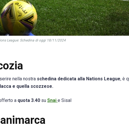
ions League: Schedina di oggi 18/11/2024
cozia
serire nella nostra
schedina dedicata alla Nations League
, è 
olacca e quella scozzese.
fferto a
quota 3.40
su
Snai
e Sisal
animarca