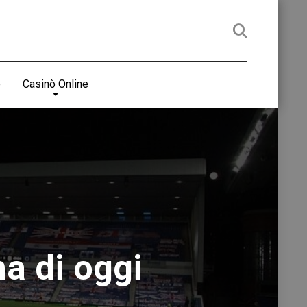
e
Casinò Online
a di oggi