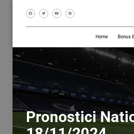
Home
Bonus 
Pronostici Nati
18/11/2024