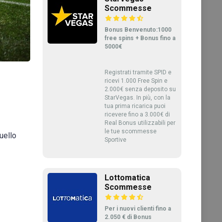
Scommesse
Bonus Benvenuto:1000
free spins + Bonus fino a
5000€
Registrati tramite SPID e
ricevi 1.000 Free Spin e
2.000€ senza deposito su
StarVegas. In più, con la
tua prima ricarica puoi
ricevere fino a 3.000€ di
Real Bonus utilizzabili per
le tue scommesse
quello
Sportive
Lottomatica
Scommesse
Per i nuovi clienti fino a
2.050 € di Bonus