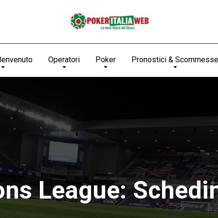
Benvenuto
Operatori
Poker
Pronostici & Scommess
ons League: Schedin