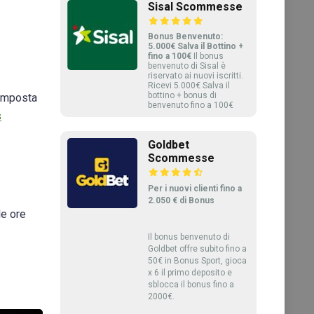
Sisal Scommesse
Bonus Benvenuto:
5.000€ Salva il Bottino +
fino a 100€
Il bonus
benvenuto di Sisal è
riservato ai nuovi iscritti.
Ricevi 5.000€ Salva il
bottino + bonus di
composta
benvenuto fino a 100€
s
Goldbet
Scommesse
Per i nuovi clienti fino a
2.050 € di Bonus
le ore
Il bonus benvenuto di
Goldbet offre subito fino a
50€ in Bonus Sport, gioca
x 6 il primo deposito e
sblocca il bonus fino a
2000€.