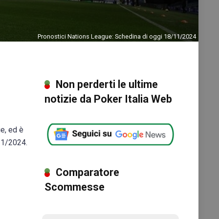
Pronostici Nations League: Schedina di oggi 18/11/2024
Non perderti le ultime
notizie da Poker Italia Web
ue, ed è
11/2024.
Comparatore
Scommesse