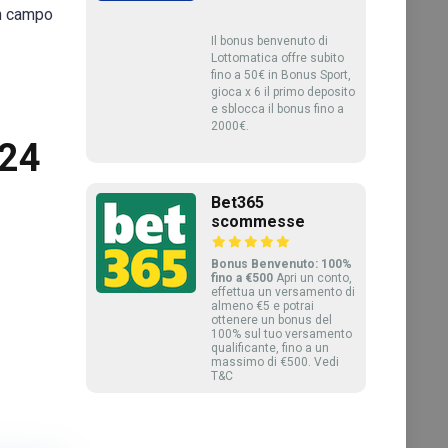
in campo
Il bonus benvenuto di
Lottomatica offre subito
fino a 50€ in Bonus Sport,
gioca x 6 il primo deposito
e sblocca il bonus fino a
2000€.
024
Bet365
scommesse
Bonus Benvenuto: 100%
fino a €500
Apri un conto,
effettua un versamento di
almeno €5 e potrai
ottenere un bonus del
100% sul tuo versamento
qualificante, fino a un
massimo di €500. Vedi
T&C