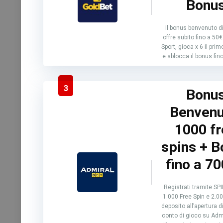
Bonu
Il bonus benvenuto d
offre subito fino a 50
Sport, gioca x 6 il pri
e sblocca il bonus fin
3
Bonu
Benvenu
1000 fr
spins + B
fino a 7
Registrati tramite SPI
1.000 Free Spin e 2.0
deposito all’apertura 
conto di gioco su Admi