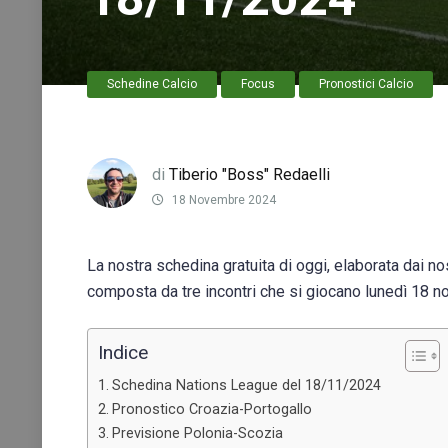
Schedine Calcio
Focus
Pronostici Calcio
di
Tiberio "Boss" Redaelli
18 Novembre 2024
La nostra schedina gratuita di oggi, elaborata dai nos
composta da tre incontri che si giocano lunedì 18 
Indice
Schedina Nations League del 18/11/2024
Pronostico Croazia-Portogallo
Previsione Polonia-Scozia