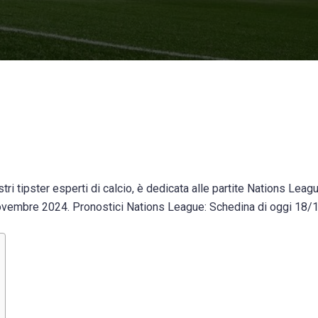
tri tipster esperti di calcio, è dedicata alle partite Nations Leag
novembre 2024. Pronostici Nations League: Schedina di oggi 18/