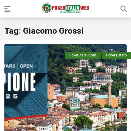
Tag:
Giacomo Grossi
PokerStars Open
Poker Estero