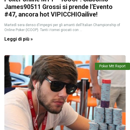
James90511 Grossi si prende l’Evento
#47, ancora hot VIPICCHIOailive!
Martedì sera denso d'impegni per gli amanti dell'Italian Championship of
Online Poker (ICOOP). Tanti i tornei giocati con ...
Leggi di più »
Poker Mtt Report