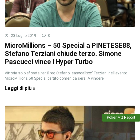
23 Luglio 2019
0
MicroMillions – 50 Special a PINETESE88,
Stefano Terziani chiude terzo. Simone
Pascucci vince l’Hyper Turbo
Vittoria solo sfiorata per il reg Stefano 'easycallxxx' Terziani nell’evento
MicroMillions 50 Special partito domenica sera. A vincere ...
Leggi di più »
Poker Mtt Report