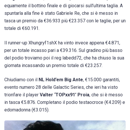
equamente il bottino finale e di giocarsi sull’ultima taglia. A
spuntarla alla fine è stato Gabriele Re, che si è messo in
tasca un premio da €36.933 più €23.357 con le taglie, per un
totale di €60.191.
Il runner-up Xhungryf1shX ha vinto invece appena €4.871,
per un totale incasso pari a €39.316. Sul gradino più basso
del podio troviamo poi il reg labedd72, che ha chiuso la sua
giornata incassando un premio totale di €23.257.
Chiudiamo con il
NL Hold’em Big Ante
, €15.000 garantiti,
evento numero 28 delle Galactic Series, che ieri ha visto
trionfare il player
Valter ‘TOPxx91’ Proia
, che si è messo
in tasca €5.876. Completano il podio testaocroce (€4.209) e
edomadonna (€3.015).