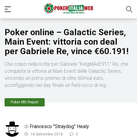
Poker online – Galactic Series,
Main Event: vittoria con deal
per Gabriele Re, vince €60.191!
Che colpo nella notte per Gabriele “KingMAvE911” Re, che
conquista la vittoria al Main Event delle Galactic Series,
vincendo un primo premio di oltre 60mial euro,
sconfiggendo nel day finale un field ricco di reg.
Poker Mtt Report
di
Francesco "Straydog" Healy
18 Settembre 2018
0