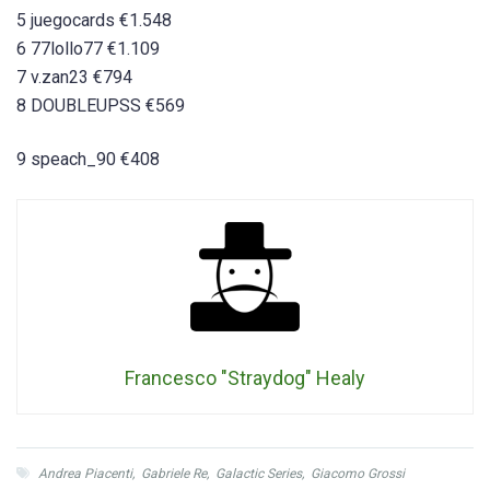
5 juegocards €1.548
6 77lollo77 €1.109
7 v.zan23 €794
8 DOUBLEUPSS €569
9 speach_90 €408
Francesco "Straydog" Healy
Andrea Piacenti
,
Gabriele Re
,
Galactic Series
,
Giacomo Grossi