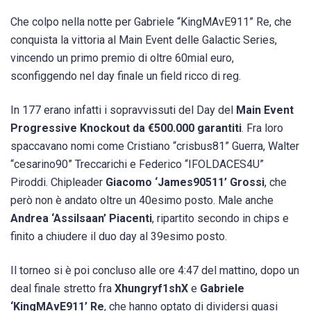
Che colpo nella notte per Gabriele “KingMAvE911” Re, che
conquista la vittoria al Main Event delle Galactic Series,
vincendo un primo premio di oltre 60mial euro,
sconfiggendo nel day finale un field ricco di reg.
In 177 erano infatti i sopravvissuti del Day del
Main Event
Progressive Knockout da €500.000 garantiti
. Fra loro
spaccavano nomi come Cristiano “crisbus81” Guerra, Walter
“cesarino90” Treccarichi e Federico “IFOLDACES4U”
Piroddi. Chipleader
Giacomo ‘James90511’ Grossi
, che
però non è andato oltre un 40esimo posto. Male anche
Andrea ‘Assilsaan’ Piacenti
, ripartito secondo in chips e
finito a chiudere il duo day al 39esimo posto.
Il torneo si è poi concluso alle ore 4:47 del mattino, dopo un
deal finale stretto fra
Xhungryf1shX
e
Gabriele
‘KingMAvE911’ Re
, che hanno optato di dividersi quasi