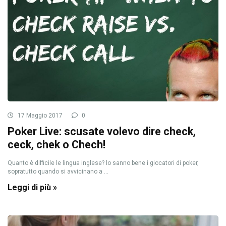
17 Maggio 2017
0
Poker Live: scusate volevo dire check,
ceck, chek o Chech!
Quanto è difficile le lingua inglese? lo sanno bene i giocatori di poker,
sopratutto quando si avvicinano a ...
Leggi di più »