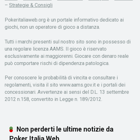
–
Strategie & Consigli
Pokeritaliaweb.org è un portale informativo dedicato ai
giochi, non un operatore di gioco a distanza.
Tutti i marchi presenti sul nostro sito sono in possesso di
una regolare licenza AAMS. Il gioco è riservato
esclusivamente ai maggiorenni. Giocare con denaro reale
può comportare rischi di dipendenza patologica.
Per conoscere le probabilità di vincita e consultare i
regolamenti, visita il sito www.aams.gov.it e i portali dei
concessionari. Avvertenze ai sensi del D.L. 13 settembre
2012 n.158, convertito in Legge n. 189/2012.
Non perderti le ultime notizie da
Poker Italia Web