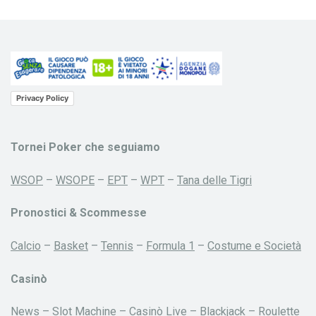
Privacy Policy
Tornei Poker che seguiamo
WSOP
–
WSOPE
–
EPT
–
WPT
–
Tana delle Tigri
Pronostici & Scommesse
Calcio
–
Basket
–
Tennis
–
Formula 1
–
Costume e Società
Casinò
News
–
Slot Machine
–
Casinò Live
–
Blackjack
–
Roulette