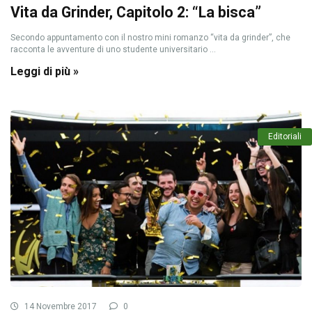
Vita da Grinder, Capitolo 2: “La bisca”
Secondo appuntamento con il nostro mini romanzo “vita da grinder”, che
racconta le avventure di uno studente universitario ...
Leggi di più »
Editoriali
14 Novembre 2017
0