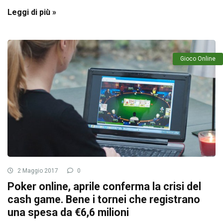
Leggi di più »
Gioco Online
2 Maggio 2017
0
Poker online, aprile conferma la crisi del
cash game. Bene i tornei che registrano
una spesa da €6,6 milioni