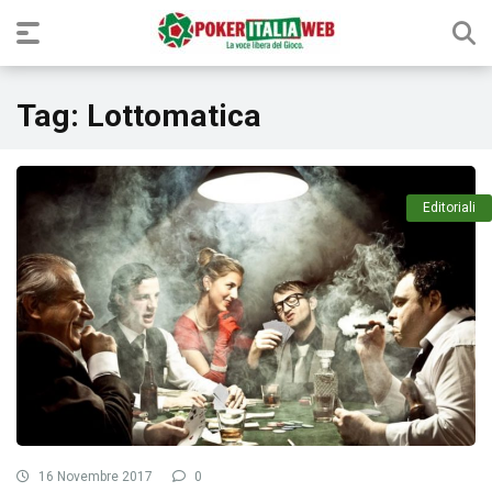
Tag:
Lottomatica
Editoriali
16 Novembre 2017
0