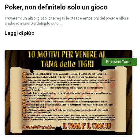
Poker, non definitelo solo un gioco
Trovatemi un altro ‘gioco’ che regali le stesse emozioni del poker e allora
anche io inizierò a definirlo solo ...
Leggi di più »
Prossimi Tornei