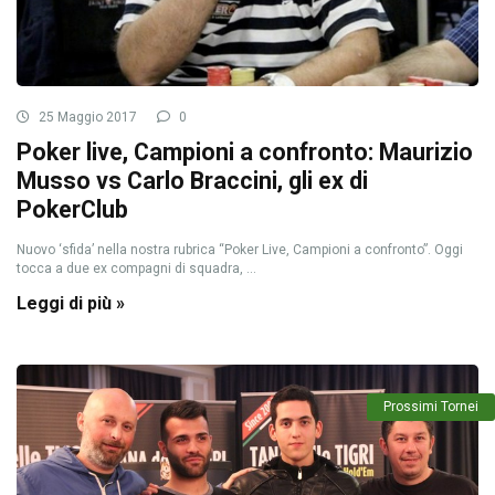
25 Maggio 2017
0
Poker live, Campioni a confronto: Maurizio
Musso vs Carlo Braccini, gli ex di
PokerClub
Nuovo ‘sfida’ nella nostra rubrica “Poker Live, Campioni a confronto”. Oggi
tocca a due ex compagni di squadra, ...
Leggi di più »
Prossimi Tornei