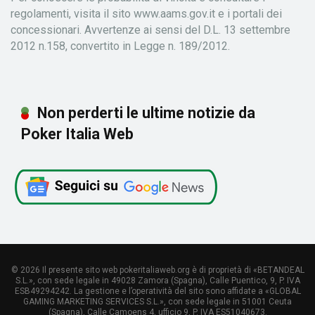
regolamenti, visita il sito www.aams.gov.it e i portali dei
concessionari. Avvertenze ai sensi del D.L. 13 settembre
2012 n.158, convertito in Legge n. 189/2012.
Non perderti le ultime notizie da
Poker Italia Web
© 2026 Il presente sito web pokeritaliaweb.org è di proprietà di «BETANDEAL
S.L.», con sede legale in 49028 Zamora (Spagna), Calle Puentico, 9, P. IVA
ESB49294242. La gestione e l’operatività del sito sono affidate a «GLOBAL
GAMING MARKETING SERVICES S.L.», con sede legale in 51001 Ceuta
(Spagna), Calle Camoens 4, ufficio 9, P. IVA ES51040673.