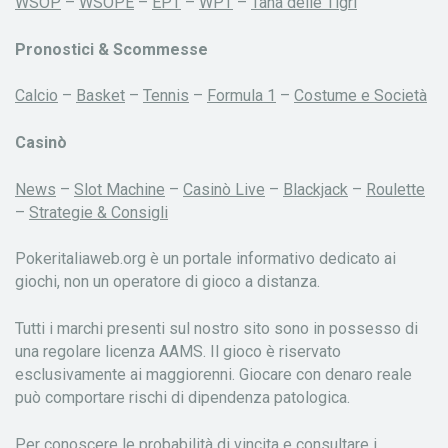
WSOP
–
WSOPE
–
EPT
–
WPT
–
Tana delle Tigri
Pronostici & Scommesse
Calcio
–
Basket
–
Tennis
–
Formula 1
–
Costume e Società
Casinò
News
–
Slot Machine
–
Casinò Live
–
Blackjack
–
Roulette
–
Strategie & Consigli
Pokeritaliaweb.org è un portale informativo dedicato ai
giochi, non un operatore di gioco a distanza.
Tutti i marchi presenti sul nostro sito sono in possesso di
una regolare licenza AAMS. Il gioco è riservato
esclusivamente ai maggiorenni. Giocare con denaro reale
può comportare rischi di dipendenza patologica.
Per conoscere le probabilità di vincita e consultare i