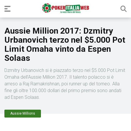
Aussie Million 2017: Dzmitry
Urbanovich terzo nel $5.000 Pot
Limit Omaha vinto da Espen
Solaas
Dzmitry Urbanovich si è piazzato terzo nel $5.000 Pot Limit
Omaha dell’Aussie Million 2017. Il talento polacco si è
arreso a Raj Ramakrishnan, poi runner up del torneo. Alla
fine gli oltre 100.000 dollari del primo premio sono andati
ad Espen Solaas.
Aussie Millions