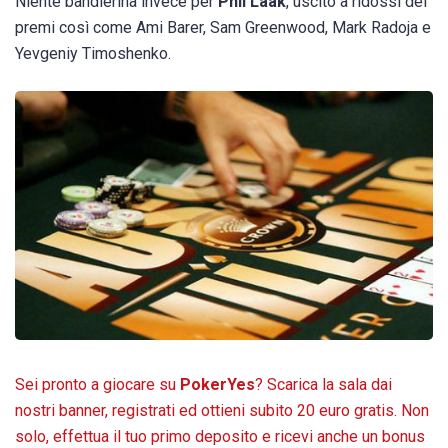
Niente bandierina invece per
Phil Laak
, uscito a ridossi dei
premi così come Ami Barer, Sam Greenwood, Mark Radoja e
Yevgeniy Timoshenko.
Sei pronto a giocare su
PokerYes
? Scarica la sala dai
nostri banner, registrati ed ottieni subito 20 euro gratis. Non
solo, effettua il tuo primo deposito e ricevi anche un bonus