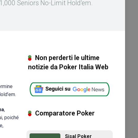
$1,000 Seniors No-Limit Hold’em.
Non perderti le ultime
notizie da Poker Italia Web
ermine
Hold’em.
na
,
Comparatore Poker
ui, poiché
e,
Sisal Poker