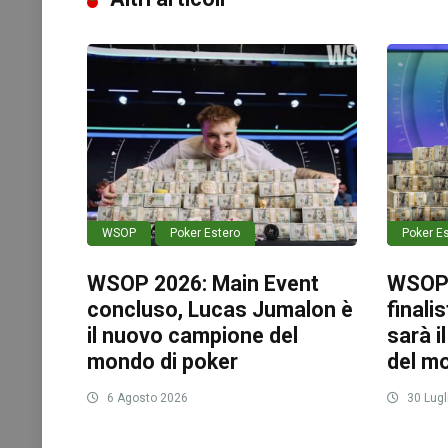
WSOP
Poker Estero
Poker E
WSOP 2026: Main Event
WSOP 2
concluso, Lucas Jumalon è
finali
il nuovo campione del
sarà 
mondo di poker
del m
6 Agosto 2026
30 Lugl