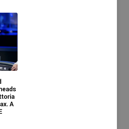
d
 heads
ttoria
max. A
E