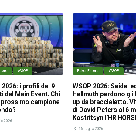
stero
WSOP
Poker Estero
WSOP
026: i profili dei 9
WSOP 2026: Seidel e
sti del Main Event. Chi
Hellmuth perdono gli
il prossimo campione
up da braccialetto. Vi
ondo?
di David Peters al 6 
Kostritsyn l’HR HORS
io 2026
16 Luglio 2026