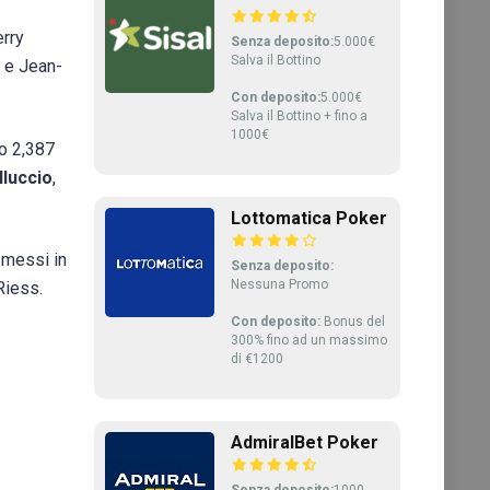
erry
Senza deposito:
5.000€
Salva il Bottino
) e Jean-
Con deposito:
5.000€
Salva il Bottino + fino a
1000€
do 2,387
lluccio
,
Lottomatica Poker
 messi in
Senza deposito:
Nessuna Promo
Riess.
Con deposito:
Bonus del
300% fino ad un massimo
di €1200
AdmiralBet Poker
Senza deposito:
1000