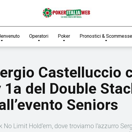
Benvenuto
Operatori
Poker
Pronostici & Scommess
gio Castelluccio ch
y 1a del Double Stac
ll’evento Seniors
k No Limit Hold’em, dove troviamo l’azzurro Serg