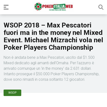
WSOP 2018 – Max Pescatori
fuori ma in the money nel Mixed
Event. Michael Mizrachi vola nel
Poker Players Championship
Non è andata bene a Max Pescatori, uscito dal $1.500
Mixed dedicato agli amanti dell’Omaha. Per l’azzurro è
arrivato comunque un ‘in the money’ da 2.631 dollari.
Intanto prosegue il $50.000 Poker Players Championship,
dove sono rimasti in corsa soltanto 12 giocatori.
WSOP