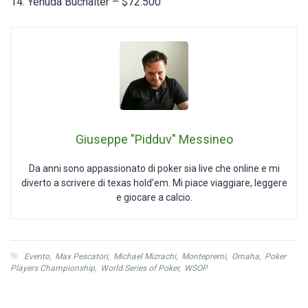
14. Yehuda Buchalter – $72.500
Giuseppe "Pidduv" Messineo
Da anni sono appassionato di poker sia live che online e mi
diverto a scrivere di texas hold’em. Mi piace viaggiare, leggere
e giocare a calcio.
Evento
,
Max Pescatori
,
Michael Mizrachi
,
Montepremi
,
Omaha
,
Poker
Players Championship
,
World Series of Poker
,
WSOP