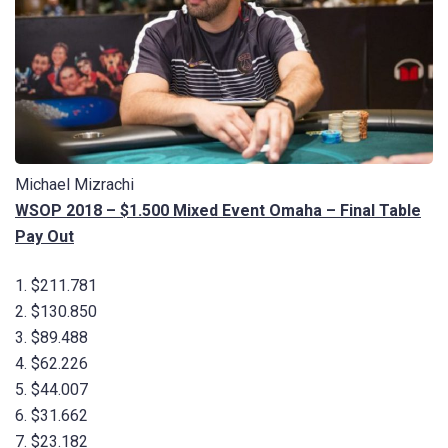
Michael Mizrachi
WSOP 2018 – $1.500 Mixed Event Omaha – Final Table
Pay Out
1. $211.781
2. $130.850
3. $89.488
4. $62.226
5. $44.007
6. $31.662
7. $23.182