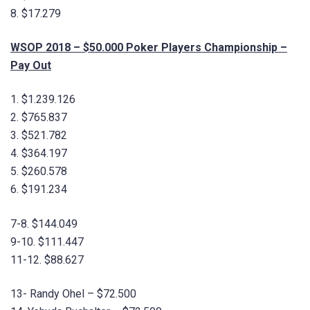
8. $17.279
WSOP 2018 – $50.000 Poker Players Championship –
Pay Out
1. $1.239.126
2. $765.837
3. $521.782
4. $364.197
5. $260.578
6. $191.234
7-8. $144.049
9-10. $111.447
11-12. $88.627
13- Randy Ohel – $72.500