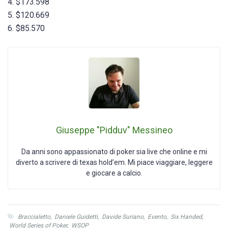
4. $173.598
5. $120.669
6. $85.570
Giuseppe "Pidduv" Messineo
Da anni sono appassionato di poker sia live che online e mi
diverto a scrivere di texas hold’em. Mi piace viaggiare, leggere
e giocare a calcio.
Braccialetto
,
Daniele Guidetti
,
Davide Suriano
,
Evento
,
Six Handed
,
World Series of Poker
,
WSOP