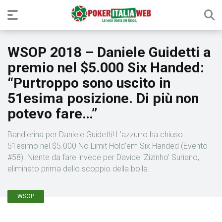
WSOP 2018 – Daniele Guidetti a
premio nel $5.000 Six Handed:
“Purtroppo sono uscito in
51esima posizione. Di più non
potevo fare…”
Bandierina per Daniele Guidetti! L’azzurro ha chiuso
51esimo nel $5.000 No Limit Hold’em Six Handed (Evento
#58). Niente da fare invece per Davide ‘Zizinho’ Suriano,
eliminato prima dello scoppio della bolla.
WSOP