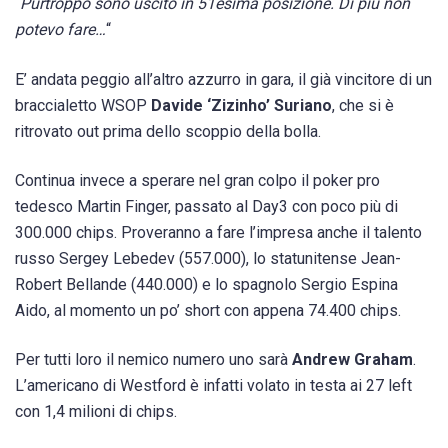
“
Purtroppo sono uscito in 51esima posizione. Di più non
potevo fare…
“
E’ andata peggio all’altro azzurro in gara, il già vincitore di un
braccialetto WSOP
Davide ‘Zizinho’ Suriano
, che si è
ritrovato out prima dello scoppio della bolla.
Continua invece a sperare nel gran colpo il poker pro
tedesco Martin Finger, passato al Day3 con poco più di
300.000 chips. Proveranno a fare l’impresa anche il talento
russo Sergey Lebedev (557.000), lo statunitense Jean-
Robert Bellande (440.000) e lo spagnolo Sergio Espina
Aido, al momento un po’ short con appena 74.400 chips.
Per tutti loro il nemico numero uno sarà
Andrew Graham
.
L’americano di Westford è infatti volato in testa ai 27 left
con 1,4 milioni di chips.