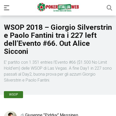
WSOP 2018 – Giorgio Silverstrin
e Paolo Fantini tra i 227 left
dell’Evento #66. Out Alice
Sicconi
E’ partito con 1.351 entries l’Evento #66 ($1.500 No Limit
Hold’em) delle WSOP di Las Vegas. A fine Day1 in 227 sono
passati al Day2, buona prova per gli azzurri Giorgio
Silverstrin e Paolo Fantini.
WSOP
di
Giuseppe "Pidduv" Messineo