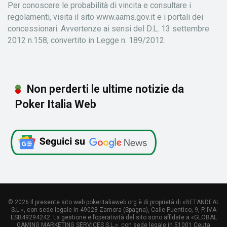
Per conoscere le probabilità di vincita e consultare i
regolamenti, visita il sito www.aams.gov.it e i portali dei
concessionari. Avvertenze ai sensi del D.L. 13 settembre
2012 n.158, convertito in Legge n. 189/2012.
Non perderti le ultime notizie da
Poker Italia Web
© 2026 Il presente sito web pokeritaliaweb.org è di proprietà di «BETANDEAL
S.L.», con sede legale in 49028 Zamora (Spagna), Calle Puentico, 9, P. IVA
ESB49294242. La gestione e l’operatività del sito sono affidate a «GLOBAL
GAMING MARKETING SERVICES S.L.», con sede legale in 51001 Ceuta