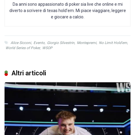
Da anni sono appassionato di poker sia live che online e mi
diverto a scrivere di texas hold’em. Mi piace viaggiare, leggere
e giocare a calcio.
Alice Sicconi
,
Evento
,
Giorgio Silvestrin
,
Montepremi
,
No Limit Hold'em
,
World Series of Poker
,
WSOP
Altri articoli