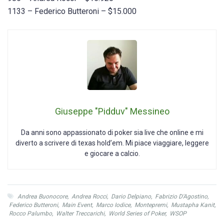
1133 – Federico Butteroni – $15.000
Giuseppe "Pidduv" Messineo
Da anni sono appassionato di poker sia live che online e mi
diverto a scrivere di texas hold’em. Mi piace viaggiare, leggere
e giocare a calcio.
Andrea Buonocore
,
Andrea Rocci
,
Dario Delpiano
,
Fabrizio D'Agostino
,
Federico Butteroni
,
Main Event
,
Marco Iodice
,
Montepremi
,
Mustapha Kanit
,
Rocco Palumbo
,
Walter Treccarichi
,
World Series of Poker
,
WSOP