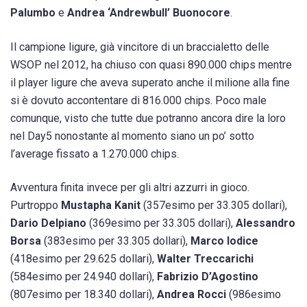
Palumbo
e
Andrea ‘Andrewbull’ Buonocore
.
Il campione ligure, già vincitore di un braccialetto delle
WSOP nel 2012, ha chiuso con quasi 890.000 chips mentre
il player ligure che aveva superato anche il milione alla fine
si è dovuto accontentare di 816.000 chips. Poco male
comunque, visto che tutte due potranno ancora dire la loro
nel Day5 nonostante al momento siano un po’ sotto
l’average fissato a 1.270.000 chips.
Avventura finita invece per gli altri azzurri in gioco.
Purtroppo
Mustapha Kanit
(357esimo per 33.305 dollari),
Dario Delpiano
(369esimo per 33.305 dollari),
Alessandro
Borsa
(383esimo per 33.305 dollari),
Marco Iodice
(418esimo per 29.625 dollari),
Walter Treccarichi
(584esimo per 24.940 dollari),
Fabrizio D’Agostino
(807esimo per 18.340 dollari),
Andrea Rocci
(986esimo