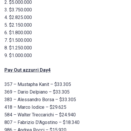
2. $5.000.000
3. $3.750.000
4. $2.825.000
5. $2.150.000
6. $1.800.000
7. $1.500.000
8. $1.250.000
9. $1.000.000
Pay Out azzurri Day4
357 – Mustapha Kanit – $33.305
369 – Dario Delpiano – $33.305
383 – Alessandro Borsa – $33.305
418 – Marco Iodice – $29.625
584 – Walter Treccarichi – $24.940
807 – Fabrizio D’Agostino – $18.340
986 – Andrea Rocci – $15.920