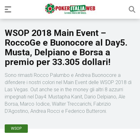
WSOP 2018 Main Event –
RoccoGe e Buonocore al Day5.
Musta, Delpiano e Borsa a
premio per 33.305 dollari!
Sono rimasti Rocco Palumbo e Andrea Buonocore a
difendere i nostri colori nel Main Event delle WSOP 2018 di
Las Vegas. Out anche se in the money gli altri 8 azzurri
impegnati nel Day4: Mustapha Kanit, Dario Delpiano, Ale
Borsa, Marco Iodice, Walter Treccarichi, Fabrizio
D’Agostino, Andrea Rocci e Federico Butteroni.
WSOP