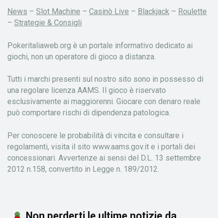
News
–
Slot Machine
–
Casinò Live
–
Blackjack
–
Roulette
–
Strategie & Consigli
Pokeritaliaweb.org è un portale informativo dedicato ai
giochi, non un operatore di gioco a distanza.
Tutti i marchi presenti sul nostro sito sono in possesso di
una regolare licenza AAMS. Il gioco è riservato
esclusivamente ai maggiorenni. Giocare con denaro reale
può comportare rischi di dipendenza patologica.
Per conoscere le probabilità di vincita e consultare i
regolamenti, visita il sito www.aams.gov.it e i portali dei
concessionari. Avvertenze ai sensi del D.L. 13 settembre
2012 n.158, convertito in Legge n. 189/2012.
Non perderti le ultime notizie da