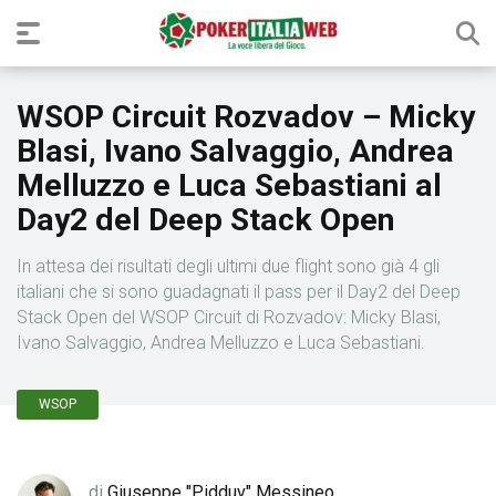
WSOP Circuit Rozvadov – Micky
Blasi, Ivano Salvaggio, Andrea
Melluzzo e Luca Sebastiani al
Day2 del Deep Stack Open
In attesa dei risultati degli ultimi due flight sono già 4 gli
italiani che si sono guadagnati il pass per il Day2 del Deep
Stack Open del WSOP Circuit di Rozvadov: Micky Blasi,
Ivano Salvaggio, Andrea Melluzzo e Luca Sebastiani.
WSOP
di
Giuseppe "Pidduv" Messineo